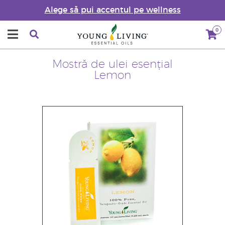
Alege să pui accentul pe wellness
0
Mostră de ulei esențial
Lemon