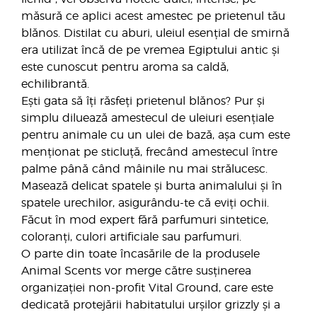
măsură ce aplici acest amestec pe prietenul tău
blănos. Distilat cu aburi, uleiul esențial de smirnă
era utilizat încă de pe vremea Egiptului antic și
este cunoscut pentru aroma sa caldă,
echilibrantă.
Ești gata să îți răsfeți prietenul blănos? Pur și
simplu diluează amestecul de uleiuri esențiale
pentru animale cu un ulei de bază, așa cum este
menționat pe sticluță, frecând amestecul între
palme până când mâinile nu mai strălucesc.
Masează delicat spatele și burta animalului și în
spatele urechilor, asigurându-te că eviți ochii.
Făcut în mod expert fără parfumuri sintetice,
coloranți, culori artificiale sau parfumuri.
O parte din toate încasările de la produsele
Animal Scents vor merge către susținerea
organizației non-profit Vital Ground, care este
dedicată protejării habitatului urșilor grizzly și a