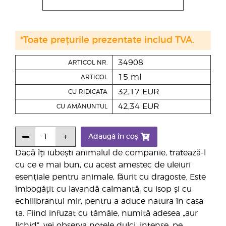
*Toate prețurile prezentate includ TVA.
34908
ARTICOL NR.
15 ml
ARTICOL
32,17 EUR
CU RIDICATA
42,34 EUR
CU AMĂNUNTUL
Adaugă în coș
Dacă îți iubești animalul de companie, tratează-l
cu ce e mai bun, cu acest amestec de uleiuri
esențiale pentru animale, făurit cu dragoste. Este
îmbogățit cu lavandă calmantă, cu isop și cu
echilibrantul mir, pentru a aduce natura în casa
ta. Fiind infuzat cu tămâie, numită adesea „aur
lichid”, vei observa notele dulci, intense, pe