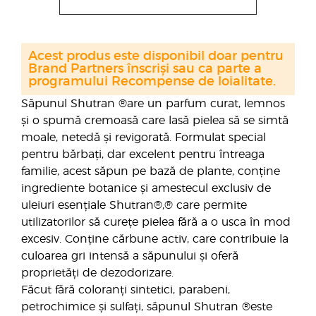
Acest produs este disponibil doar pentru
Brand Partners înscriși sau ca parte a
programului Recompense de loialitate.
Săpunul Shutran ®are un parfum curat, lemnos
și o spumă cremoasă care lasă pielea să se simtă
moale, netedă și revigorată. Formulat special
pentru bărbați, dar excelent pentru întreaga
familie, acest săpun pe bază de plante, conține
ingrediente botanice și amestecul exclusiv de
uleiuri esențiale Shutran®,® care permite
utilizatorilor să curețe pielea fără a o usca în mod
excesiv. Conține cărbune activ, care contribuie la
culoarea gri intensă a săpunului și oferă
proprietăți de dezodorizare.
Făcut fără coloranți sintetici, parabeni,
petrochimice și sulfați, săpunul Shutran ®este