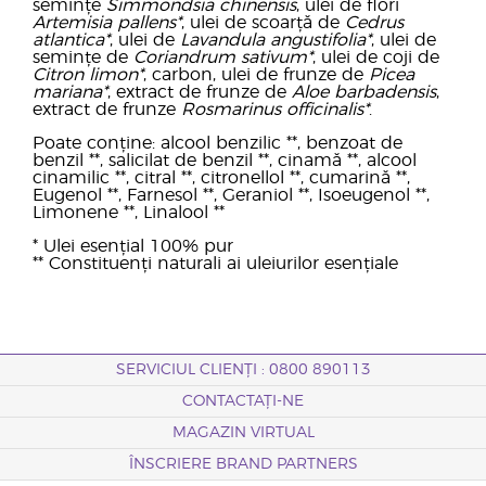
semințe
Simmondsia chinensis
, ulei de flori
Artemisia pallens*
, ulei de scoarță de
Cedrus
atlantica*
, ulei de
Lavandula angustifolia*
, ulei de
semințe de
Coriandrum sativum*
, ulei de coji de
Citron limon*
, carbon, ulei de frunze de
Picea
mariana*
, extract de frunze de
Aloe barbadensis
,
extract de frunze
Rosmarinus officinalis*
.
Poate conține: alcool benzilic **, benzoat de
benzil **, salicilat de benzil **, cinamă **, alcool
cinamilic **, citral **, citronellol **, cumarină **,
Eugenol **, Farnesol **, Geraniol **, Isoeugenol **,
Limonene **, Linalool **
* Ulei esențial 100% pur
** Constituenți naturali ai uleiurilor esențiale
SERVICIUL CLIENȚI : 0800 890113
CONTACTAȚI-NE
MAGAZIN VIRTUAL
ÎNSCRIERE BRAND PARTNERS