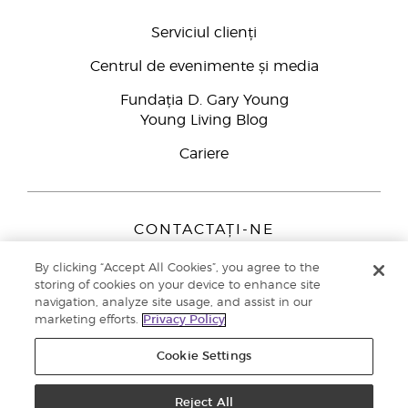
Serviciul clienți
Centrul de evenimente și media
Fundația D. Gary Young
Young Living Blog
Cariere
CONTACTAȚI-NE
Young Living Europe B.V.
By clicking “Accept All Cookies”, you agree to the
Peizerweg 97
storing of cookies on your device to enhance site
9727 AJ Groningen
navigation, analyze site usage, and assist in our
Netherlands
marketing efforts.
Privacy Policy
Înscriere Brand Partners
0800 890113
Cookie Settings
Drepturi de autor © 2021 Young Living Essential Oils. Toate drepturile
rezervate. |
Politica de confidențialitate
Reject All