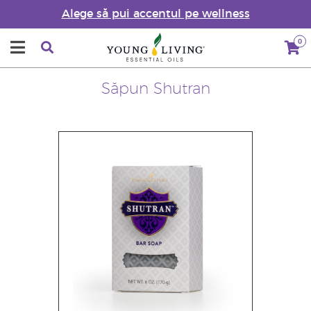
Alege să pui accentul pe wellness
0
Săpun Shutran