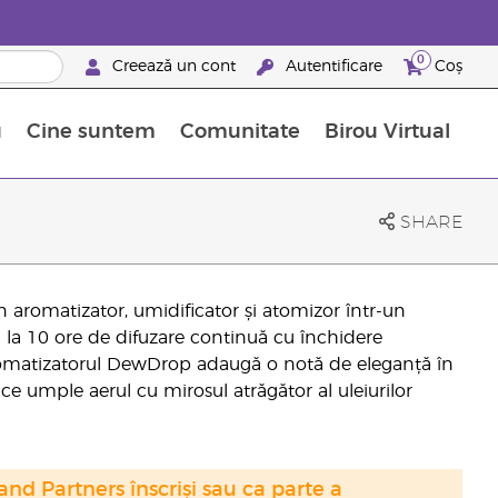
0
Creează un cont
Autentificare
Coș
u
Cine suntem
Comunitate
Birou Virtual
 nutrienți
limentelor alimentare Young Living
ile esențiale
Avansări la niveluri ierarhice superioare
Evenimente de recunoaștere
Avantajele unui Brand Partner Young Living
SHARE
aromatizator, umidificator și atomizor într-un
 la 10 ore de difuzare continuă cu închidere
romatizatorul DewDrop adaugă o notă de eleganță în
 ce umple aerul cu mirosul atrăgător al uleiurilor
nd Partners înscriși sau ca parte a