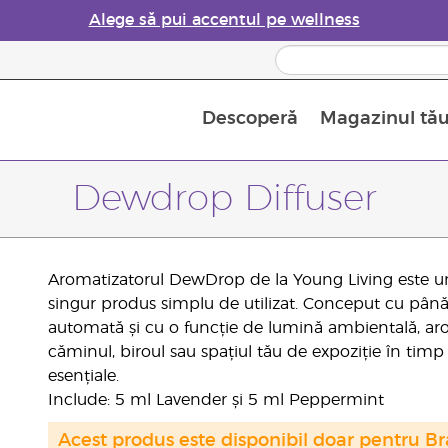
Alege să pui accentul pe wellness
Descoperă
Magazinul tă
Siguranța Utilizării Uleiurilor Esențiale
Ghid pentru aromatizatoarele de uleiuri esențiale
Ultima șansă: 50% reducere la produse de îngrijire a pielii
Află mai multe despre
Ghidul sup
Cum se folosesc uleiur
Dewdrop Diffuser
Aromatizatorul DewDrop de la Young Living este un 
singur produs simplu de utilizat. Conceput cu până
automată și cu o funcție de lumină ambientală, a
căminul, biroul sau spațiul tău de expoziție în timp
esențiale.
Include: 5 ml Lavender și 5 ml Peppermint
Acest produs este disponibil doar pentru Bra