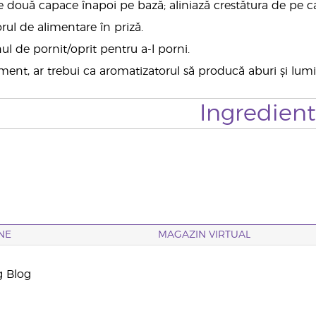
le două capace înapoi pe bază; aliniază crestătura de pe c
rul de alimentare în priză.
ul de pornit/oprit pentru a-l porni.
ment, ar trebui ca aromatizatorul să producă aburi și lum
Ingredien
NE
MAGAZIN VIRTUAL
g Blog