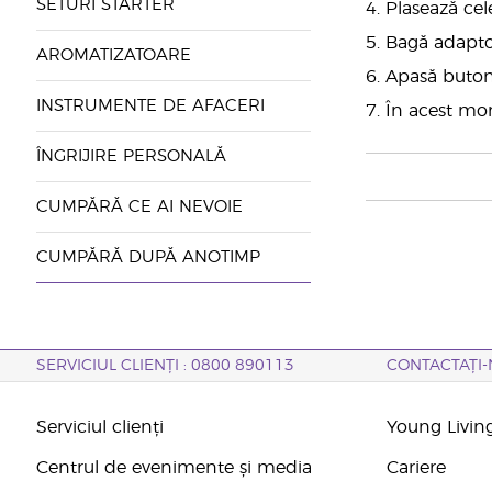
SETURI STARTER
4. Plasează ce
5. Bagă adapto
AROMATIZATOARE
6. Apasă buton
INSTRUMENTE DE AFACERI
7. În acest mo
ÎNGRIJIRE PERSONALĂ
CUMPĂRĂ CE AI NEVOIE
CUMPĂRĂ DUPĂ ANOTIMP
SERVICIUL CLIENȚI : 0800 890113
CONTACTAȚI-
Serviciul clienți
Young Livin
Centrul de evenimente și media
Cariere