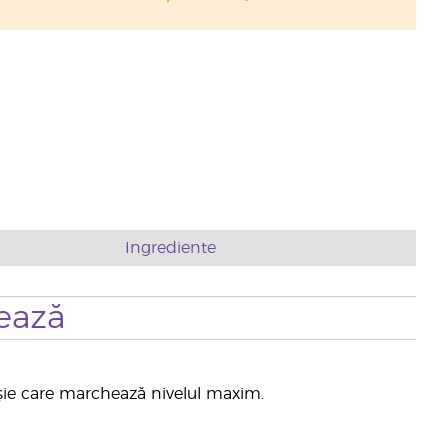
Ingrediente
ează
oșie care marchează nivelul maxim.