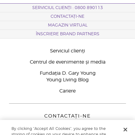
SERVICIUL CLIENȚI : 0800 890113
CONTACTAȚI-NE
MAGAZIN VIRTUAL
ÎNSCRIERE BRAND PARTNERS
Serviciul clienți
Centrul de evenimente și media
Fundația D. Gary Young
Young Living Blog
Cariere
CONTACTAȚI-NE
Young Living Europe B.V.
By clicking “Accept All Cookies”, you agree to the
Peizerweg 97
storing of cookies on your device to enhance site