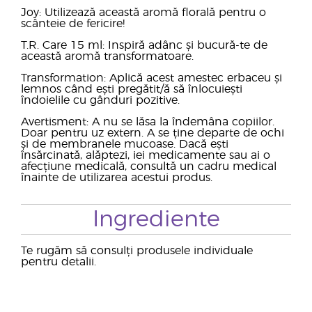
Joy: Utilizează această aromă florală pentru o
scânteie de fericire!
T.R. Care 15 ml: Inspiră adânc și bucură-te de
această aromă transformatoare.
Transformation: Aplică acest amestec erbaceu și
lemnos când ești pregătit/ă să înlocuiești
îndoielile cu gânduri pozitive.
Avertisment: A nu se lăsa la îndemâna copiilor.
Doar pentru uz extern. A se ține departe de ochi
și de membranele mucoase. Dacă ești
însărcinată, alăptezi, iei medicamente sau ai o
afecțiune medicală, consultă un cadru medical
înainte de utilizarea acestui produs.
Ingrediente
Te rugăm să consulți produsele individuale
pentru detalii.