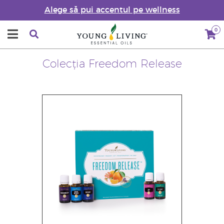
Alege să pui accentul pe wellness
0
Colecția Freedom Release