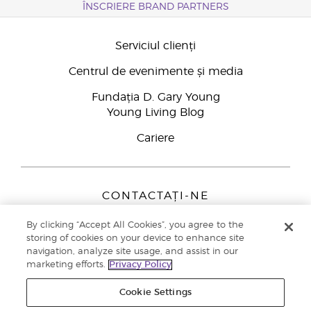
ÎNSCRIERE BRAND PARTNERS
Serviciul clienți
Centrul de evenimente și media
Fundația D. Gary Young
Young Living Blog
Cariere
CONTACTAȚI-NE
Young Living Europe B.V.
By clicking “Accept All Cookies”, you agree to the
Peizerweg 97
storing of cookies on your device to enhance site
9727 AJ Groningen
navigation, analyze site usage, and assist in our
Netherlands
marketing efforts.
Privacy Policy
Înscriere Brand Partners
0800 890113
Cookie Settings