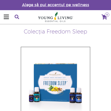
Alege să pui accentul pe wellness
0
Colecția Freedom Sleep