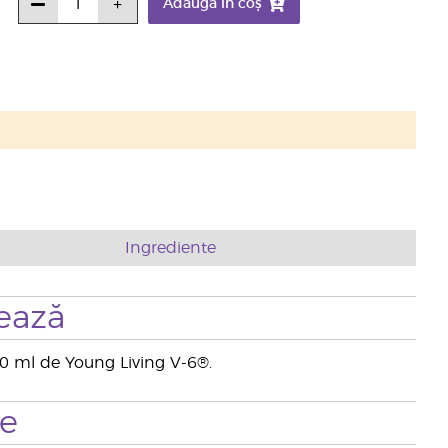
Adaugă în coș
Ingrediente
ează
n 10 ml de Young Living V-6®.
te