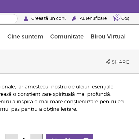
0
Creează un cont
Autentificare
Coș
u
Cine suntem
Comunitate
Birou Virtual
 nutrienți
limentelor alimentare Young Living
ile esențiale
Avansări la niveluri ierarhice superioare
Evenimente de recunoaștere
Avantajele unui Brand Partner Young Living
SHARE
nale, iar amestecul nostru de uleiuri esențiale
ează o conștientizare spirituală mai profundă.
entru a inspira o mai mare conștientizare pentru cei
imul pas pentru a obține iertare.