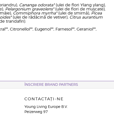
oriandru),
Cananga odorata*
(ulei de flori Ylang ylang),
e),
Pelargonium graveolens*
(ulei de flori de mușcate),
ămâie),
Commiphora myrrha*
(ulei de smirnă),
Picea
noides*
(ulei de rădăcină de vetiver),
Citrus aurantium
de trandafiri).
al**, Citronellol**, Eugenol**, Farnesol**, Geraniol**,
ÎNSCRIERE BRAND PARTNERS
CONTACTAȚI-NE
Young Living Europe B.V.
Peizerweg 97