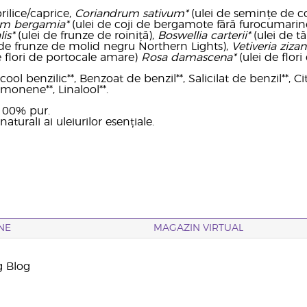
prilice/caprice,
Coriandrum sativum*
(ulei de semințe de c
ium bergamia*
(ulei de coji de bergamote fără furocumarin
lis*
(ulei de frunze de roiniță),
Boswellia carterii*
(ulei de t
 de frunze de molid negru Northern Lights),
Vetiveria ziza
e flori de portocale amare)
Rosa damascena*
(ulei de flori 
ool benzilic**, Benzoat de benzil**, Salicilat de benzil**, Citr
imonene**, Linalool**.
 100% pur.
naturali ai uleiurilor esențiale.
NE
MAGAZIN VIRTUAL
g Blog