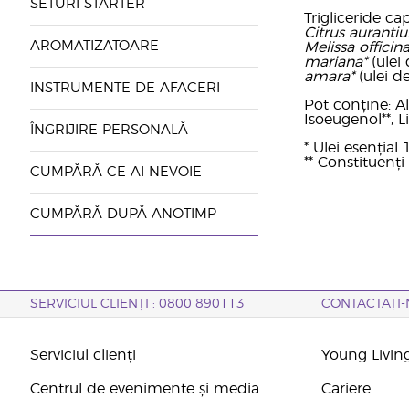
SETURI STARTER
Trigliceride ca
Citrus aurant
AROMATIZATOARE
Melissa officina
mariana*
(ulei
amara*
(ulei d
INSTRUMENTE DE AFACERI
Pot conține: Alc
Isoeugenol**, L
ÎNGRIJIRE PERSONALĂ
* Ulei esențial
** Constituenți 
CUMPĂRĂ CE AI NEVOIE
CUMPĂRĂ DUPĂ ANOTIMP
SERVICIUL CLIENȚI : 0800 890113
CONTACTAȚI-
Serviciul clienți
Young Livin
Centrul de evenimente și media
Cariere