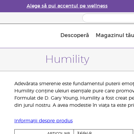
Alege să pui accentul pe wellness
Descoperă
Magazinul tă
Siguranța Utilizării Uleiurilor Esențiale
Ghid pentru aromatizatoarele de uleiuri esențiale
Ultima șansă: 50% reducere la produse de îngrijire a pielii
Află mai multe despre
Ghidul sup
Cum se folosesc uleiur
Humility
Adevărata smerenie este fundamentul puterii emoțio
Humility conține uleiuri esențiale pure care promov
Formulat de D. Gary Young, Humility a fost creat p
din jurul nostru. A avea modestie în viața ta este pr
Informații despre produs
36948
ARTICOL NR.