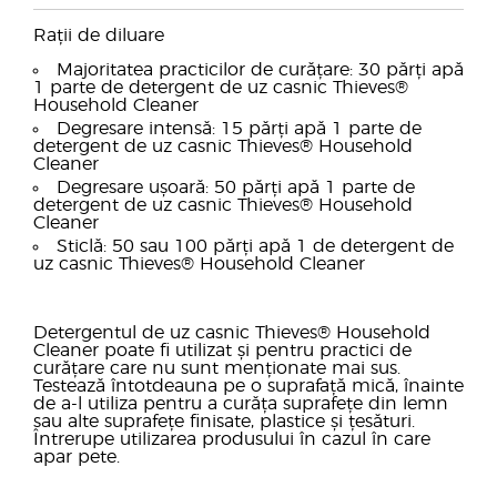
Rații de diluare
Majoritatea practicilor de curățare: 30 părți apă
1 parte de detergent de uz casnic Thieves®
Household Cleaner
Degresare intensă: 15 părți apă 1 parte de
detergent de uz casnic Thieves® Household
Cleaner
Degresare ușoară: 50 părți apă 1 parte de
detergent de uz casnic Thieves® Household
Cleaner
Sticlă: 50 sau 100 părți apă 1 de detergent de
uz casnic Thieves® Household Cleaner
Detergentul de uz casnic Thieves® Household
Cleaner poate fi utilizat și pentru practici de
curățare care nu sunt menționate mai sus.
Testează întotdeauna pe o suprafață mică, înainte
de a-l utiliza pentru a curăța suprafețe din lemn
sau alte suprafețe finisate, plastice și țesături.
Întrerupe utilizarea produsului în cazul în care
apar pete.