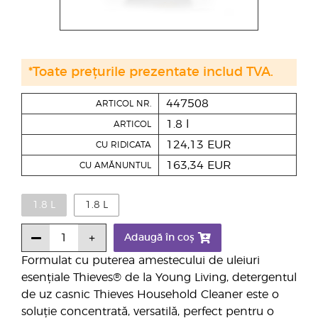
*Toate prețurile prezentate includ TVA.
447508
ARTICOL NR.
1.8 l
ARTICOL
124,13 EUR
CU RIDICATA
163,34 EUR
CU AMĂNUNTUL
1.8 L
1.8 L
Adaugă în coș
Formulat cu puterea amestecului de uleiuri
esențiale Thieves® de la Young Living, detergentul
de uz casnic Thieves Household Cleaner este o
soluție concentrată, versatilă, perfect pentru o