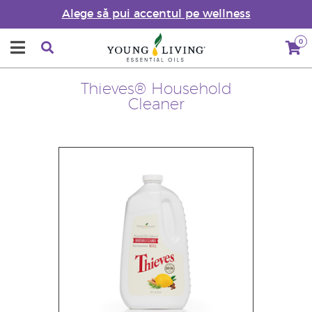
Alege să pui accentul pe wellness
0
Thieves® Household
Cleaner