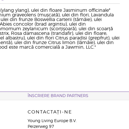
(ylang ylang), ulei din floare Jasminum officinale*
nium graveolens (mușcată), ulei din flori, Lavandula
lei din frunze Boswellia carterii (tămâie), ulei
es concolor (brad argintiu), ulei din
nnamomum zeylanicum (scorțișoară), ulei din scoarță
strix, Rosa damascena (trandafir), ulei din floare,
bastru), ulei din flori Citrus paradisi (grepfrut), ulei
ntă), ulei din frunze Citrus limon (lămâie), ulei din
wood este marcă comercială a Jawmin, LLC."
ÎNSCRIERE BRAND PARTNERS
CONTACTAȚI-NE
Young Living Europe B.V.
Peizerweg 97