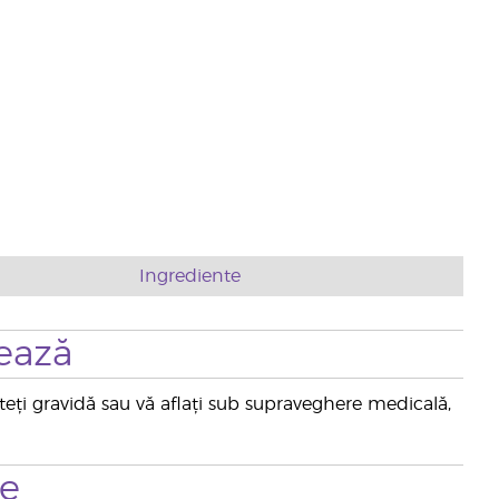
Ingrediente
ează
nteți gravidă sau vă aflați sub supraveghere medicală,
te