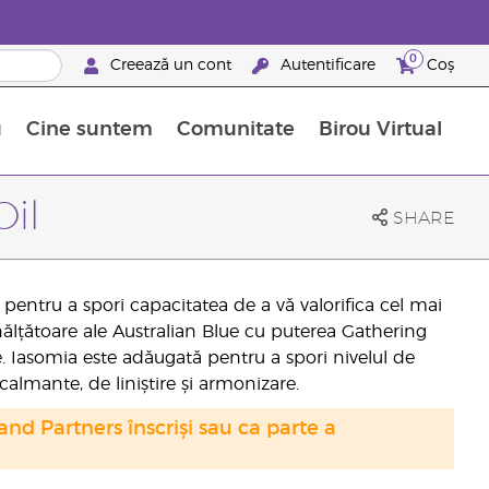
0
Creează un cont
Autentificare
Coș
u
Cine suntem
Comunitate
Birou Virtual
 nutrienți
limentelor alimentare Young Living
ile esențiale
Avansări la niveluri ierarhice superioare
Evenimente de recunoaștere
Avantajele unui Brand Partner Young Living
Oil
SHARE
entru a spori capacitatea de a vă valorifica cel mai
înălțătoare ale Australian Blue cu puterea Gathering
e. Iasomia este adăugată pentru a spori nivelul de
calmante, de liniștire și armonizare.
nd Partners înscriși sau ca parte a