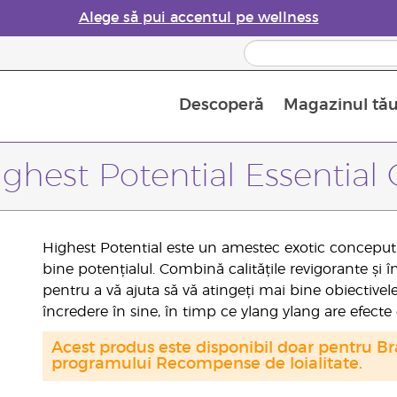
Alege să pui accentul pe wellness
Descoperă
Magazinul tă
Siguranța Utilizării Uleiurilor Esențiale
Ghid pentru aromatizatoarele de uleiuri esențiale
Ultima șansă: 50% reducere la produse de îngrijire a pielii
Află mai multe despre
Ghidul sup
Cum se folosesc uleiur
ghest Potential Essential 
Highest Potential este un amestec exotic conceput p
bine potențialul. Combină calitățile revigorante și 
pentru a vă ajuta să vă atingeți mai bine obiectivel
încredere în sine, în timp ce ylang ylang are efecte 
Acest produs este disponibil doar pentru Bra
programului Recompense de loialitate.