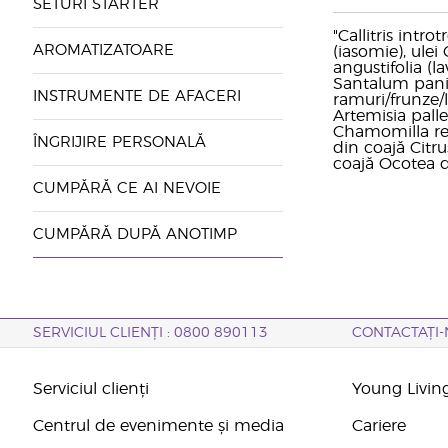
SETURI STARTER
"Callitris intr
AROMATIZATOARE
(iasomie), ulei
angustifolia (l
Santalum panic
INSTRUMENTE DE AFACERI
ramuri/frunze/
Artemisia palle
Chamomilla recu
ÎNGRIJIRE PERSONALĂ
din coajă Citru
coajă Ocotea q
CUMPĂRĂ CE AI NEVOIE
CUMPĂRĂ DUPĂ ANOTIMP
SERVICIUL CLIENȚI : 0800 890113
CONTACTAȚI-
Serviciul clienți
Young Livin
Centrul de evenimente și media
Cariere