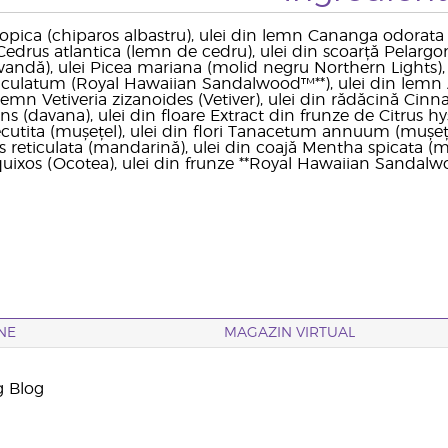
otropica (chiparos albastru), ulei din lemn Cananga odorata 
 Cedrus atlantica (lemn de cedru), ulei din scoarță Pelargo
avandă), ulei Picea mariana (molid negru Northern Lights), u
ulatum (Royal Hawaiian Sandalwood™**), ulei din lemn Abi
lemn Vetiveria zizanoides (Vetiver), ulei din rădăcină Ci
ns (davana), ulei din floare Extract din frunze de Citrus hy
tita (mușețel), ulei din flori Tanacetum annuum (mușețel al
s reticulata (mandarină), ulei din coajă Mentha spicata (me
uixos (Ocotea), ulei din frunze **Royal Hawaiian Sandal
NE
MAGAZIN VIRTUAL
g Blog