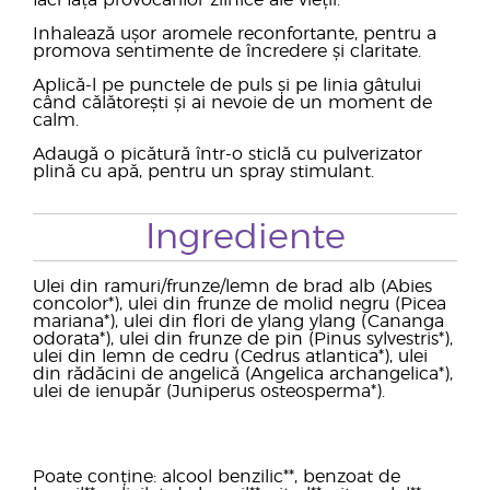
faci față provocărilor zilnice ale vieții.
Inhalează ușor aromele reconfortante, pentru a
promova sentimente de încredere și claritate.
Aplică-l pe punctele de puls și pe linia gâtului
când călătorești și ai nevoie de un moment de
calm.
Adaugă o picătură într-o sticlă cu pulverizator
plină cu apă, pentru un spray stimulant.
Ingrediente
Ulei din ramuri/frunze/lemn de brad alb (Abies
concolor*), ulei din frunze de molid negru (Picea
mariana*), ulei din flori de ylang ylang (Cananga
odorata*), ulei din frunze de pin (Pinus sylvestris*),
ulei din lemn de cedru (Cedrus atlantica*), ulei
din rădăcini de angelică (Angelica archangelica*),
ulei de ienupăr (Juniperus osteosperma*).
Poate conține: alcool benzilic**, benzoat de