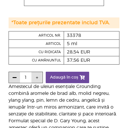
*Toate prețurile prezentate includ TVA.
33378
ARTICOL NR.
5 ml
ARTICOL
28,54 EUR
CU RIDICATA
37,56 EUR
CU AMĂNUNTUL
Adaugă în coș
Amestecul de uleiuri esențiale Grounding
combină aromele de brad alb, molid negreu,
ylang ylang, pin, lemn de cedru, angelică și
ienupăr într-un miros armonizant, care invită o
senzație de stabilitate, claritate și pace interioară.
Formulat special de D. Gary Young, acest
amestec oferă un companion care te susține