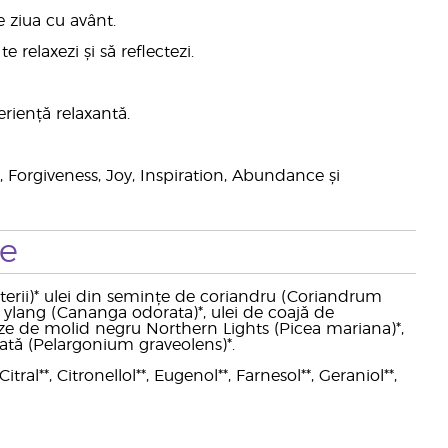
e ziua cu avânt.
relaxezi și să reflectezi.
riență relaxantă.
 Forgiveness, Joy, Inspiration, Abundance și
te
rterii)* ulei din semințe de coriandru (Coriandrum
 ylang (Cananga odorata)*, ulei de coajă de
ze de molid negru Northern Lights (Picea mariana)*,
șcată (Pelargonium graveolens)*.
tral**, Citronellol**, Eugenol**, Farnesol**, Geraniol**,