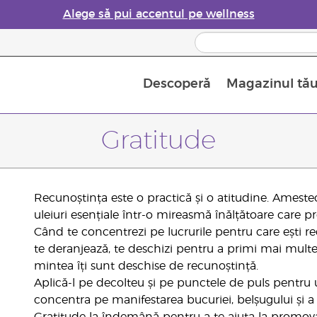
Alege să pui accentul pe wellness
Descoperă
Magazinul tă
Siguranța Utilizării Uleiurilor Esențiale
Ghid pentru aromatizatoarele de uleiuri esențiale
Ultima șansă: 50% reducere la produse de îngrijire a pielii
Află mai multe despre
Ghidul sup
Cum se folosesc uleiur
Gratitude
Recunoștința este o practică și o atitudine. Ameste
uleiuri esențiale într-o mireasmă înălțătoare care p
Când te concentrezi pe lucrurile pentru care ești r
te deranjează, te deschizi pentru a primi mai multe 
mintea îți sunt deschise de recunoștință.
Aplică-l pe decolteu și pe punctele de puls pentru u
concentra pe manifestarea bucuriei, belșugului și a fer