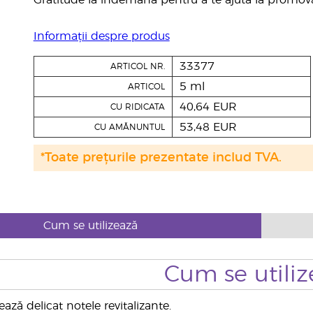
Gratitude la îndemână pentru a te ajuta la promovar
Informații despre produs
33377
ARTICOL NR.
5 ml
ARTICOL
40,64 EUR
CU RIDICATA
53,48 EUR
CU AMĂNUNTUL
*Toate prețurile prezentate includ TVA.
Cum se utilizează
Cum se utiliz
ază delicat notele revitalizante.