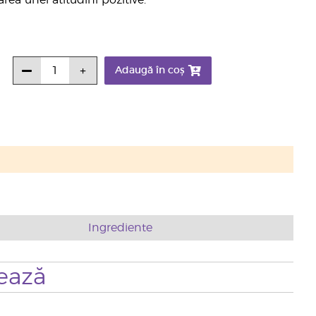
ea unei atitudini pozitive.
Adaugă în coș
Ingrediente
ează