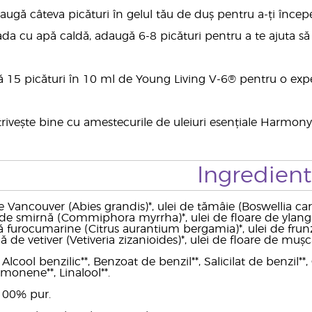
ugă câteva picături în gelul tău de duș pentru a-ți încep
 cu apă caldă, adaugă 6-8 picături pentru a te ajuta să te 
 15 picături în 10 ml de Young Living V-6® pentru o expe
rivește bine cu amestecurile de uleiuri esențiale Harmony,
Ingredien
e Vancouver (Abies grandis)*, ulei de tămâie (Boswellia ca
i de smirnă (Commiphora myrrha)*, ulei de floare de ylang
 furocumarine (Citrus aurantium bergamia)*, ulei de frun
ă de vetiver (Vetiveria zizanioides)*, ulei de floare de mu
lcool benzilic**, Benzoat de benzil**, Salicilat de benzil**, Ci
imonene**, Linalool**.
l 100% pur.