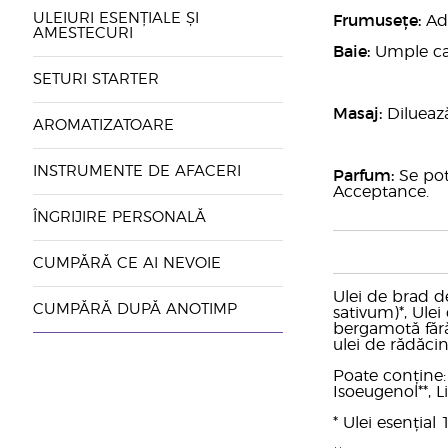
ULEIURI ESENȚIALE ȘI
Frumusețe:
Ada
AMESTECURI
Baie:
Umple cada
SETURI STARTER
Masaj:
Diluează
AROMATIZATOARE
INSTRUMENTE DE AFACERI
Parfum:
Se pot
Acceptance.
ÎNGRIJIRE PERSONALĂ
CUMPĂRĂ CE AI NEVOIE
Ulei de brad d
CUMPĂRĂ DUPĂ ANOTIMP
sativum)*, Ule
bergamotă fără
ulei de rădăcin
Poate conține: A
Isoeugenol**, L
* Ulei esenția