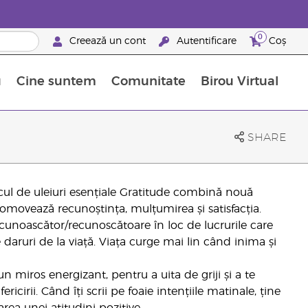
0
Creează un cont
Autentificare
Coș
u
Cine suntem
Comunitate
Birou Virtual
 nutrienți
limentelor alimentare Young Living
ile esențiale
Avansări la niveluri ierarhice superioare
Evenimente de recunoaștere
Avantajele unui Brand Partner Young Living
SHARE
cul de uleiuri esențiale Gratitude combină nouă
romovează recunoștința, mulțumirea și satisfacția.
ecunoascător/recunoscătoare în loc de lucrurile care
daruri de la viață. Viața curge mai lin când inima și
n miros energizant, pentru a uita de griji și a te
icirii. Când îți scrii pe foaie intențiile matinale, ține