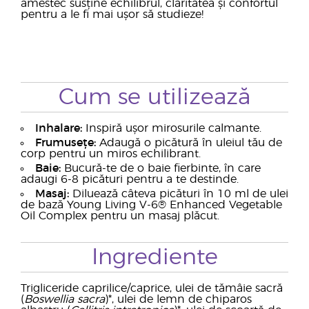
amestec susține echilibrul, claritatea și confortul
pentru a le fi mai ușor să studieze!
Cum se utilizează
Inhalare:
Inspiră ușor mirosurile calmante.
Frumusețe:
Adaugă o picătură în uleiul tău de
corp pentru un miros echilibrant.
Baie:
Bucură-te de o baie fierbinte, în care
adaugi 6-8 picături pentru a te destinde.
Masaj:
Diluează câteva picături în 10 ml de ulei
de bază Young Living V-6® Enhanced Vegetable
Oil Complex pentru un masaj plăcut.
Ingrediente
Trigliceride caprilice/caprice, ulei de tămâie sacră
(
Boswellia sacra
)*, ulei de lemn de chiparos