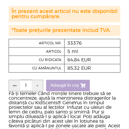
În prezent acest articol nu este disponibil
pentru cumpărare.
*Toate prețurile prezentate includ TVA.
33376
ARTICOL NR.
5 ml
ARTICOL
64,84 EUR
CU RIDICATA
85,32 EUR
CU AMĂNUNTUL
Adaugă în coș
Fă-ți temele! Când mințile tinere trebuie să se
concentreze, ajută la menținerea distragerilor la
distanță cu KidScents® GeneYus în timpul
proiectelor sau al lecțiilor. Infuzat cu uleiuri de
lemn de cedru, palo santo și smirnă. Pur și
simplu diluează-l și aplică-l local. Poți adăuga
câteva picături din acest ulei în loțiunea ta
favorită și aplică-l pe zonele uscate ale pielii. Acest