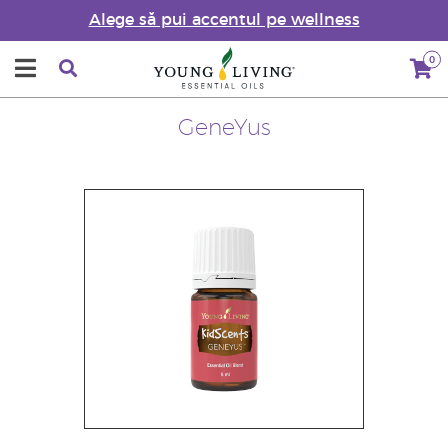
Alege să pui accentul pe wellness
0
GeneYus