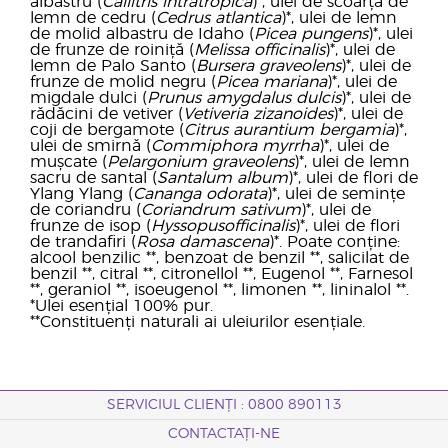
albastru (
Callitris intratropica
)*, ulei de scoarță de
lemn de cedru (
Cedrus atlantica
)*, ulei de lemn
de molid albastru de Idaho (
Picea pungens
)*, ulei
de frunze de roiniță (
Melissa officinalis
)*, ulei de
lemn de Palo Santo (
Bursera graveolens
)*, ulei de
frunze de molid negru (
Picea mariana
)*, ulei de
migdale dulci (
Prunus amygdalus dulcis
)*, ulei de
rădăcini de vetiver (
Vetiveria zizanoides
)*, ulei de
coji de bergamote (
Citrus aurantium bergamia
)*,
ulei de smirnă (
Commiphora myrrha
)*, ulei de
mușcate (
Pelargonium graveolens
)*, ulei de lemn
sacru de santal (
Santalum album
)*, ulei de flori de
Ylang Ylang (
Cananga odorata
)*, ulei de semințe
de coriandru (
Coriandrum sativum
)*, ulei de
frunze de isop (
Hyssopusofficinalis
)*, ulei de flori
de trandafiri (
Rosa damascena
)*.
Poate conține:
alcool benzilic **, benzoat de benzil **, salicilat de
benzil **, citral **, citronellol **, Eugenol **, Farnesol
**, geraniol **, isoeugenol **, limonen **, lininalol **.
*Ulei esențial 100% pur.
**Constituenți naturali ai uleiurilor esențiale.
SERVICIUL CLIENȚI : 0800 890113
CONTACTAȚI-NE