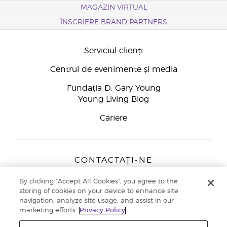
MAGAZIN VIRTUAL
ÎNSCRIERE BRAND PARTNERS
Serviciul clienți
Centrul de evenimente și media
Fundația D. Gary Young
Young Living Blog
Cariere
CONTACTAȚI-NE
Young Living Europe B.V.
By clicking “Accept All Cookies”, you agree to the
Peizerweg 97
storing of cookies on your device to enhance site
9727 AJ Groningen
navigation, analyze site usage, and assist in our
Netherlands
marketing efforts.
Privacy Policy
Înscriere Brand Partners
0800 890113