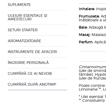
SUPLIMENTE
Inhalare:
Inspir
ULEIURI ESENȚIALE ȘI
Frumusețe:
Ada
AMESTECURI
înălțătoare a ul
Baie:
Adaugă 6-
SETURI STARTER
Masaj:
Masează 
AROMATIZATOARE
Parfum:
Aplică
INSTRUMENTE DE AFACERI
ÎNGRIJIRE PERSONALĂ
Cinnamomum 
(ulei de smirnă
CUMPĂRĂ CE AI NEVOIE
tămâie),
Hyptis
(ulei de frunz
CUMPĂRĂ DUPĂ ANOTIMP
Poate conține: b
Limonene **, Lin
* Ulei esențial
** Constituenți 