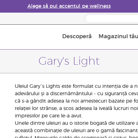
Alege să pui accentul pe wellness
Descoperă
Magazinul tă
Siguranța Utilizării Uleiurilor Esențiale
Ghid pentru aromatizatoarele de uleiuri esențiale
Ultima șansă: 50% reducere la produse de îngrijire a pielii
Află mai multe despre
Ghidul sup
Cum se folosesc uleiur
Gary's Light
Uleiul Gary`s Lights este formulat cu intenția de a
adevărului și a discernământului - cu siguranță ceva
că s-a gândit adesea la noi amestecuri bazate pe for
relației lor strânse, a scos adesea la iveală lucruri no
impresiilor pe care le-a avut.
Unele dintre uleiuri au o istorie bogată de utilizare a
această combinație de uleiuri are o gamă fascinantă 