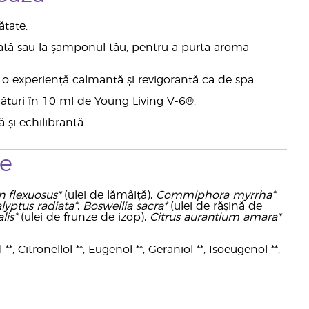
ătate.
ată sau la șamponul tău, pentru a purta aroma
 o experiență calmantă și revigorantă ca de spa.
cături în 10 ml de Young Living V-6®.
și echilibrantă.
te
flexuosus*
(ulei de lămâiță),
Commiphora myrrha*
lyptus radiata*
,
Boswellia sacra*
(ulei de rășină de
lis*
(ulei de frunze de izop),
Citrus aurantium amara*
*, Citronellol **, Eugenol **, Geraniol **, Isoeugenol **,