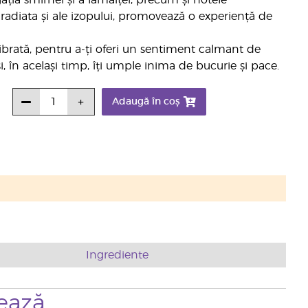
ogăția smirnei și a lămâiței, precum și notele
ui radiata și ale izopului, promovează o experiență de
librată, pentru a-ți oferi un sentiment calmant de
și, în același timp, îți umple inima de bucurie și pace.
Adaugă în coș
Ingrediente
ează