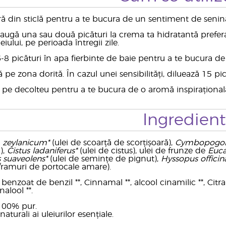
ă din sticlă pentru a te bucura de un sentiment de senin
ugă una sau două picături la crema ta hidratantă prefer
eiului, pe perioada întregii zile.
8 picături în apa fierbinte de baie pentru a te bucura de
pe zona dorită. În cazul unei sensibilități, diluează 15 pi
 pe decolteu pentru a te bucura de o aromă inspirațională 
Ingredien
zeylanicum*
(ulei de scoarță de scorțișoară),
Cymbopogon 
),
Cistus ladaniferus*
(ulei de cistus), ulei de frunze de
Euca
 suaveolens*
(ulei de semințe de pignut),
Hyssopus officina
e/ramuri de portocale amare).
enzoat de benzil **, Cinnamal **, alcool cinamilic **, Citral *
alool **.
 100% pur.
naturali ai uleiurilor esențiale.