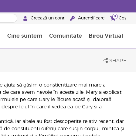
0
Creează un cont
Autentificare
Coș
u
Cine suntem
Comunitate
Birou Virtual
 nutrienți
limentelor alimentare Young Living
ile esențiale
Avansări la niveluri ierarhice superioare
Evenimente de recunoaștere
Avantajele unui Brand Partner Young Living
SHARE
 ne ajuta să găsim o conștientizare mai mare a
 de care avem nevoie în aceste zile. Mary a explicat
mulele pe care Gary le făcuse acasă și, datorită
i despre felul în care îl vedea ea pe Gary și a
ntică, iar altele au fost descoperite relativ recent, dar
de constituenți diferiți care susțin corpul, mintea și