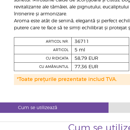
sufletul. Mirosurile calde de scorțișoară și cistus, b
revitalizante ale tămâiei, ale pignutului, eucaliptul
întinerire și armonizare.
Aroma este atât de senină, elegantă și perfect echi
putere care te face să te simți echilibrat și protejat 
36711
ARTICOL NR.
5 ml
ARTICOL
58,79 EUR
CU RIDICATA
77,36 EUR
CU AMĂNUNTUL
*Toate prețurile prezentate includ TVA.
Cum se utilizează
Cum se utiliz