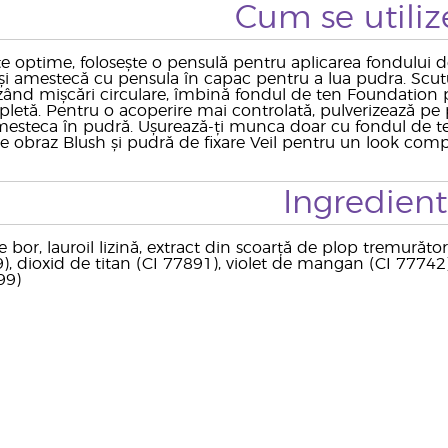
Cum se utiliz
te optime, folosește o pensulă pentru aplicarea fondului 
 și amestecă cu pensula în capac pentru a lua pudra. Scu
izând mișcări circulare, îmbină fondul de ten Foundation 
letă. Pentru o acoperire mai controlată, pulverizează pe 
mesteca în pudră. Ușurează-ți munca doar cu fondul de t
e obraz Blush și pudră de fixare Veil pentru un look comple
Ingredien
e bor, lauroil lizină, extract din scoarță de plop tremurător
, dioxid de titan (CI 77891), violet de mangan (CI 77742), o
99)