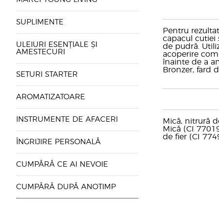
SUPLIMENTE
Pentru rezulta
capacul cutiei
ULEIURI ESENȚIALE ȘI
de pudră. Util
AMESTECURI
acoperire comp
înainte de a a
Bronzer, fard d
SETURI STARTER
AROMATIZATOARE
INSTRUMENTE DE AFACERI
Mică, nitrură d
Mică (CI 77019)
de fier (CI 774
ÎNGRIJIRE PERSONALĂ
CUMPĂRĂ CE AI NEVOIE
CUMPĂRĂ DUPĂ ANOTIMP