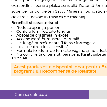
conceput fără agenți de umplutură, ingrediente sint
extraordinar pentru pielea sensibilă. Datorită formule
superbe, fondul de ten Savvy Minerals Foundation e
de care ai nevoie în trusa ta de machiaj.
Beneficii și caracteristici
Reduce apariția porilor
Conferă luminozitate tenului
Absoarbe grăsimea în exces
Accentuează frumusețea naturală
De lungă durată, poate fi folosit întreaga zi
Ideal pentru pielea sensibilă
Formula fondului de ten este vegană și nu a fost
Nu conține talc, bismut, parabeni, ftalați, subst
artificiali
Acest produs este disponibil doar pentru Bra
programului Recompense de loialitate.
Cum se utilizează