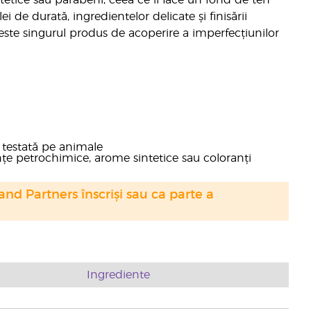
etice sau parabeni, ceea ce îl face un fond de ten
i de durată, ingredientelor delicate și finisării
ste singurul produs de acoperire a imperfecțiunilor
 testată pe animale
anțe petrochimice, arome sintetice sau coloranți
nd Partners înscriși sau ca parte a
Ingrediente