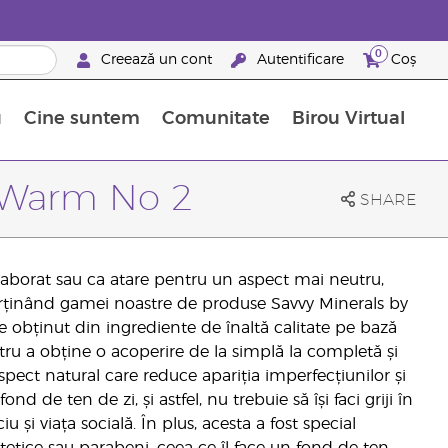
0
Creează un cont
Autentificare
Coș
u
Cine suntem
Comunitate
Birou Virtual
 nutrienți
limentelor alimentare Young Living
ile esențiale
Avansări la niveluri ierarhice superioare
Evenimente de recunoaștere
Avantajele unui Brand Partner Young Living
- Warm No 2
SHARE
elaborat sau ca atare pentru un aspect mai neutru,
arținând gamei noastre de produse Savvy Minerals by
e obținut din ingrediente de înaltă calitate pe bază
tru a obține o acoperire de la simplă la completă și
ect natural care reduce apariția imperfecțiunilor și
nd de ten de zi, și astfel, nu trebuie să își faci griji în
iu și viața socială. În plus, acesta a fost special