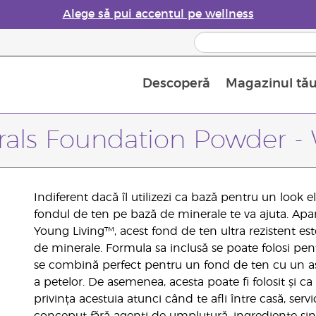
Alege să pui accentul pe wellness
Descoperă
Magazinul tă
Siguranța Utilizării Uleiurilor Esențiale
Ghid pentru aromatizatoarele de uleiuri esențiale
Ultima șansă: 50% reducere la produse de îngrijire a pielii
Află mai multe despre
Ghidul sup
Cum se folosesc uleiur
rals Foundation Powder 
Indiferent dacă îl utilizezi ca bază pentru un look 
fondul de ten pe bază de minerale te va ajuta. Ap
Young Living™, acest fond de ten ultra rezistent est
de minerale. Formula sa inclusă se poate folosi pen
se combină perfect pentru un fond de ten cu un asp
a petelor. De asemenea, acesta poate fi folosit și ca fo
privința acestuia atunci când te afli între casă, servic