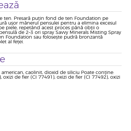
ează
de ten. Presară puțin fond de ten Foundation pe
tură ușor mânerul pensulei pentru a elimina excesul
pe piele, repetând acest proces până obții o
pensulă de 2–3 ori spray Savvy Minerals Misting Spray
en Foundation sau folosește pudră bronzantă
t al feței.
te
 american, caolinit, dioxid de siliciu Poate conține:
xizi de fier (CI 77491), oxizi de fier (CI 77492), oxizi