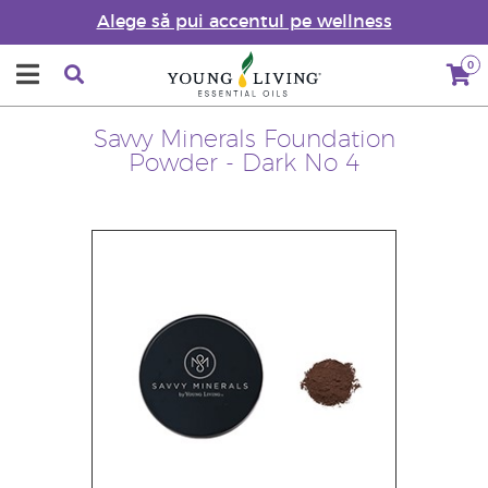
Alege să pui accentul pe wellness
0
Savvy Minerals Foundation
Powder - Dark No 4