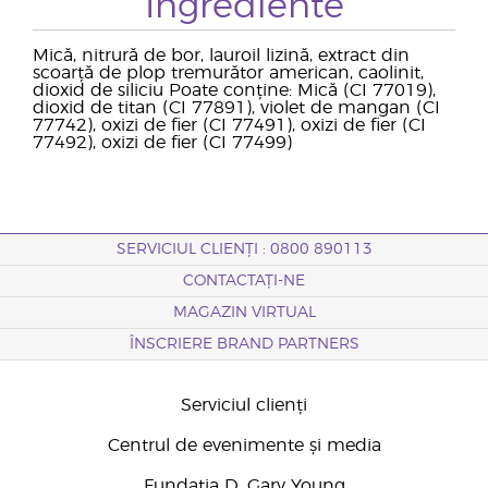
Ingrediente
Mică, nitrură de bor, lauroil lizină, extract din
scoarță de plop tremurător american, caolinit,
dioxid de siliciu Poate conține: Mică (CI 77019),
dioxid de titan (CI 77891), violet de mangan (CI
77742), oxizi de fier (CI 77491), oxizi de fier (CI
77492), oxizi de fier (CI 77499)
SERVICIUL CLIENȚI : 0800 890113
CONTACTAȚI-NE
MAGAZIN VIRTUAL
ÎNSCRIERE BRAND PARTNERS
Serviciul clienți
Centrul de evenimente și media
Fundația D. Gary Young