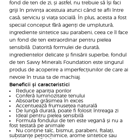
fond de ten de zi, și astfel, nu trebuie să își faci
griji în privința acestuia atunci când te afli între
casă, serviciu și viața socială. În plus, acesta a fost
special conceput fără agenți de umplutură,
ingrediente sintetice sau parabeni, ceea ce îl face
un fond de ten extraordinar pentru pielea
sensibilă. Datorită formulei de durată,
ingredientelor delicate și finisării superbe, fondul
de ten Savvy Minerals Foundation este singurul
produs de acoperire a imperfecțiunilor de care ai
nevoie în trusa ta de machiaj.
Beneficii și caracteristici
Reduce apariția porilor
Conferă luminozitate tenului
Absoarbe grăsimea în exces
Accentuează frumusețea naturală
De lungă durată, poate fi folosit întreaga zi
Ideal pentru pielea sensibilă
Formula fondului de ten este vegană și nu a
fost testată pe animale
Nu conține talc, bismut, parabeni, ftalați,
substanțe petrochimice, arome sintetice sau