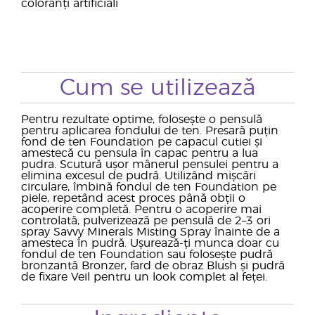
coloranți artificiali
Cum se utilizează
Pentru rezultate optime, folosește o pensulă
pentru aplicarea fondului de ten. Presară puțin
fond de ten Foundation pe capacul cutiei și
amestecă cu pensula în capac pentru a lua
pudra. Scutură ușor mânerul pensulei pentru a
elimina excesul de pudră. Utilizând mișcări
circulare, îmbină fondul de ten Foundation pe
piele, repetând acest proces până obții o
acoperire completă. Pentru o acoperire mai
controlată, pulverizează pe pensulă de 2–3 ori
spray Savvy Minerals Misting Spray înainte de a
amesteca în pudră. Ușurează-ți munca doar cu
fondul de ten Foundation sau folosește pudră
bronzantă Bronzer, fard de obraz Blush și pudră
de fixare Veil pentru un look complet al feței.