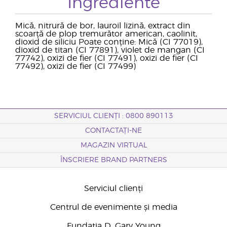
Ingrediente
Mică, nitrură de bor, lauroil lizină, extract din
scoarță de plop tremurător american, caolinit,
dioxid de siliciu Poate conține: Mică (CI 77019),
dioxid de titan (CI 77891), violet de mangan (CI
77742), oxizi de fier (CI 77491), oxizi de fier (CI
77492), oxizi de fier (CI 77499)
SERVICIUL CLIENȚI : 0800 890113
CONTACTAȚI-NE
MAGAZIN VIRTUAL
ÎNSCRIERE BRAND PARTNERS
Serviciul clienți
Centrul de evenimente și media
Fundația D. Gary Young