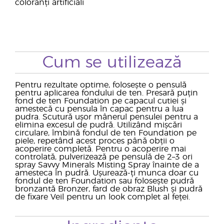
coloranți artificiali
Cum se utilizează
Pentru rezultate optime, folosește o pensulă
pentru aplicarea fondului de ten. Presară puțin
fond de ten Foundation pe capacul cutiei și
amestecă cu pensula în capac pentru a lua
pudra. Scutură ușor mânerul pensulei pentru a
elimina excesul de pudră. Utilizând mișcări
circulare, îmbină fondul de ten Foundation pe
piele, repetând acest proces până obții o
acoperire completă. Pentru o acoperire mai
controlată, pulverizează pe pensulă de 2–3 ori
spray Savvy Minerals Misting Spray înainte de a
amesteca în pudră. Ușurează-ți munca doar cu
fondul de ten Foundation sau folosește pudră
bronzantă Bronzer, fard de obraz Blush și pudră
de fixare Veil pentru un look complet al feței.