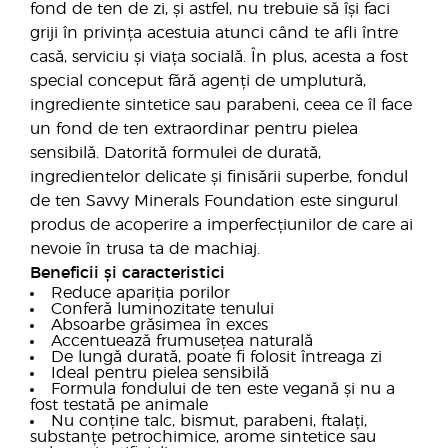
fond de ten de zi, și astfel, nu trebuie să își faci
griji în privința acestuia atunci când te afli între
casă, serviciu și viața socială. În plus, acesta a fost
special conceput fără agenți de umplutură,
ingrediente sintetice sau parabeni, ceea ce îl face
un fond de ten extraordinar pentru pielea
sensibilă. Datorită formulei de durată,
ingredientelor delicate și finisării superbe, fondul
de ten Savvy Minerals Foundation este singurul
produs de acoperire a imperfecțiunilor de care ai
nevoie în trusa ta de machiaj.
Beneficii și caracteristici
Reduce apariția porilor
Conferă luminozitate tenului
Absoarbe grăsimea în exces
Accentuează frumusețea naturală
De lungă durată, poate fi folosit întreaga zi
Ideal pentru pielea sensibilă
Formula fondului de ten este vegană și nu a
fost testată pe animale
Nu conține talc, bismut, parabeni, ftalați,
substanțe petrochimice, arome sintetice sau