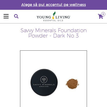
Alege să pui accentul pe wellness
0
Savvy Minerals Foundation
Powder - Dark No 3