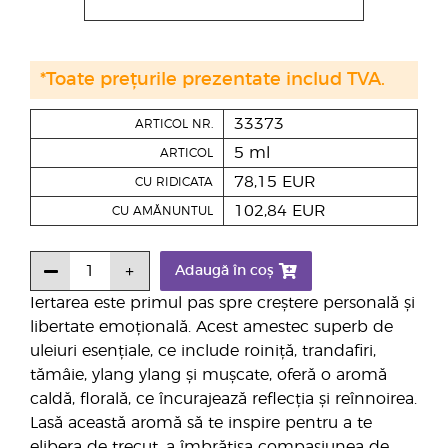
*Toate prețurile prezentate includ TVA.
33373
ARTICOL NR.
5 ml
ARTICOL
78,15 EUR
CU RIDICATA
102,84 EUR
CU AMĂNUNTUL
Adaugă în coș
Iertarea este primul pas spre creștere personală și
libertate emoțională. Acest amestec superb de
uleiuri esențiale, ce include roiniță, trandafiri,
tămâie, ylang ylang și mușcate, oferă o aromă
caldă, florală, ce încurajează reflecția și reînnoirea.
Lasă această aromă să te inspire pentru a te
elibera de trecut, a îmbrățișa compasiunea de