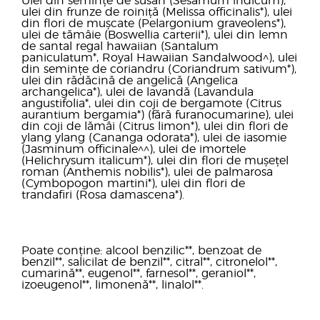
Ulei din semințe de susan (Sesamum indicum),
ulei din frunze de roiniță (Melissa officinalis*), ulei
din flori de mușcate (Pelargonium graveolens*),
ulei de tămâie (Boswellia carterii*), ulei din lemn
de santal regal hawaiian (Santalum
paniculatum*, Royal Hawaiian Sandalwood^), ulei
din semințe de coriandru (Coriandrum sativum*),
ulei din rădăcină de angelică (Angelica
archangelica*), ulei de lavandă (Lavandula
angustifolia*, ulei din coji de bergamote (Citrus
aurantium bergamia*) (fără furanocumarine), ulei
din coji de lămâi (Citrus limon*), ulei din flori de
ylang ylang (Cananga odorata*), ulei de iasomie
(Jasminum officinale^^), ulei de imortele
(Helichrysum italicum*), ulei din flori de mușețel
roman (Anthemis nobilis*), ulei de palmarosa
(Cymbopogon martini*), ulei din flori de
trandafiri (Rosa damascena*).
Poate conține: alcool benzilic**, benzoat de
benzil**, salicilat de benzil**, citral**, citronelol**,
cumarină**, eugenol**, farnesol**, geraniol**,
izoeugenol**, limonenă**, linalol**.