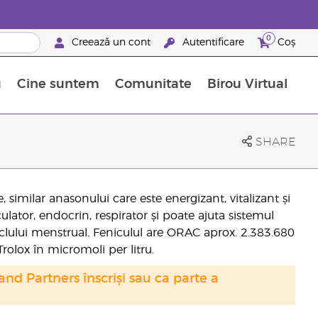
0
Creează un cont
Autentificare
Coș
u
Cine suntem
Comunitate
Birou Virtual
 nutrienți
limentelor alimentare Young Living
ile esențiale
Avansări la niveluri ierarhice superioare
Evenimente de recunoaștere
Avantajele unui Brand Partner Young Living
SHARE
similar anasonului care este energizant, vitalizant și
culator, endocrin, respirator și poate ajuta sistemul
ciclului menstrual. Feniculul are ORAC aprox. 2.383.680
rolox în micromoli per litru.
nd Partners înscriși sau ca parte a