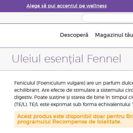
Alege să pui accentul pe wellness
Descoperă
Magazinul tă
Siguranța Utilizării Uleiurilor Esențiale
Ghid pentru aromatizatoarele de uleiuri esențiale
Ultima șansă: 50% reducere la produse de îngrijire a pielii
Află mai multe despre
Ghidul sup
Cum se folosesc uleiur
Uleiul esențial Fennel
Feniculul (Foeniculum vulgare) are un parfum dulce, 
echilibrant. Are efecte de stimulare a sistemului cir
digestiv. Poate susține și starea de bine în timpul 
(TE/L). TE/L este exprimat sub forma echivalentului T
Acest produs este disponibil doar pentru Bra
programului Recompense de loialitate.