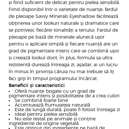
și fiind suficient de delicat pentru pielea sensibilă.
Fiind disponibil într-o varietate de nuanțe, fardul
de pleoape Savvy Minerals Eyeshadow facilitează
obținerea unor lookuri naturale și dramatice care
se potrivesc fiecărei tonalități a tenului. Fardul de
pleoape pe bază de minerale alunecă ușor
pentru o aplicare simplă și fiecare nuanță are un
grad de pigmentare intens care se combină ușor
și creează lookul dorit. În plus, formula sa ultra
rezistentă durează întreaga zi, așadar, ai un lucru
în minus în privința căruia nu mai trebuie să îți
faci griji în timpul programului încărcat.
Beneficii și caracteristici
Oferă nuanțe bogate cu un grad de
pigmentare intens și posibilitatea de a crea culori
Se combină foarte bine
Accentuează frumusețea naturală
Este de lungă durată, poate fi folosit întreaga zi
Ideal pentru pielea sensibilă
Nu este testat pe animale și conține
ingrediente de origine vegetală
Este obținut din ingrediente pe bază de