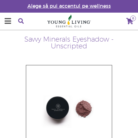
Alege să pui accentul pe wellness
0
Savvy Minerals Eyeshadow -
Unscripted