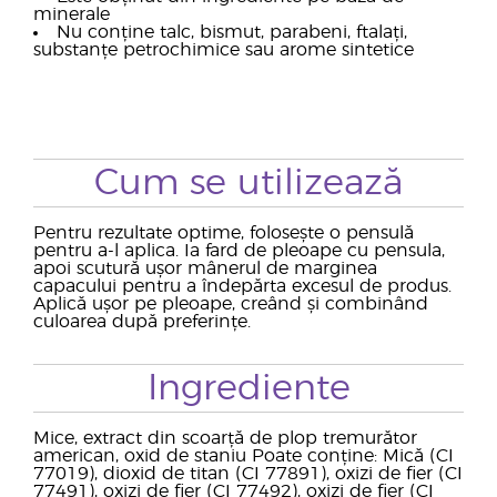
minerale
Nu conține talc, bismut, parabeni, ftalați,
substanțe petrochimice sau arome sintetice
Cum se utilizează
Pentru rezultate optime, folosește o pensulă
pentru a-l aplica. Ia fard de pleoape cu pensula,
apoi scutură ușor mânerul de marginea
capacului pentru a îndepărta excesul de produs.
Aplică ușor pe pleoape, creând și combinând
culoarea după preferințe.
Ingrediente
Mice, extract din scoarță de plop tremurător
american, oxid de staniu Poate conține: Mică (CI
77019), dioxid de titan (CI 77891), oxizi de fier (CI
77491), oxizi de fier (CI 77492), oxizi de fier (CI