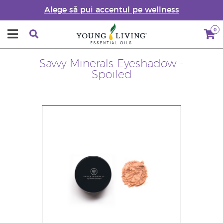
Alege să pui accentul pe wellness
0
Savvy Minerals Eyeshadow -
Spoiled