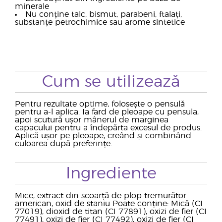
minerale
Nu conține talc, bismut, parabeni, ftalați,
substanțe petrochimice sau arome sintetice
Cum se utilizează
Pentru rezultate optime, folosește o pensulă
pentru a-l aplica. Ia fard de pleoape cu pensula,
apoi scutură ușor mânerul de marginea
capacului pentru a îndepărta excesul de produs.
Aplică ușor pe pleoape, creând și combinând
culoarea după preferințe.
Ingrediente
Mice, extract din scoarță de plop tremurător
american, oxid de staniu Poate conține: Mică (CI
77019), dioxid de titan (CI 77891), oxizi de fier (CI
77491), oxizi de fier (CI 77492), oxizi de fier (CI