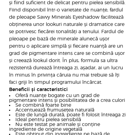
și fiind suficient de delicat pentru pielea sensibilă.
Fiind disponibil într-o varietate de nuanțe, fardul
de pleoape Savvy Minerals Eyeshadow facilitează
obținerea unor lookuri naturale și dramatice care
se potrivesc fiecărei tonalități a tenului. Fardul de
pleoape pe bază de minerale alunecă ușor
pentru o aplicare simplă și fiecare nuanță are un
grad de pigmentare intens care se combină ușor
și creează lookul dorit. În plus, formula sa ultra
rezistentă durează întreaga zi, așadar, ai un lucru
în minus în privința căruia nu mai trebuie să îți
faci griji în timpul programului încărcat.
Beneficii și caracteristici
Oferă nuanțe bogate cu un grad de
pigmentare intens și posibilitatea de a crea culori
Se combină foarte bine
Accentuează frumusețea naturală
Este de lungă durată, poate fi folosit întreaga zi
Ideal pentru pielea sensibilă
Nu este testat pe animale și conține
ingrediente de origine vegetală
Este obținut din ingrediente pe bază de