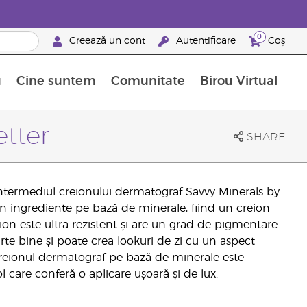
0
Creează un cont
Autentificare
Coș
u
Cine suntem
Comunitate
Birou Virtual
 nutrienți
limentelor alimentare Young Living
ile esențiale
Avansări la niveluri ierarhice superioare
Evenimente de recunoaștere
Avantajele unui Brand Partner Young Living
etter
SHARE
intermediul creionului dermatograf Savvy Minerals by
in ingrediente pe bază de minerale, fiind un creion
ion este ultra rezistent și are un grad de pigmentare
arte bine și poate crea lookuri de zi cu un aspect
Creionul dermatograf pe bază de minerale este
l care conferă o aplicare ușoară și de lux.