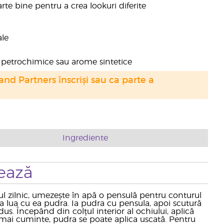
rte bine pentru a crea lookuri diferite
ale
țe petrochimice sau arome sintetice
nd Partners înscriși sau ca parte a
Ingrediente
ează
zul zilnic, umezește în apă o pensulă pentru conturul
a lua cu ea pudra. Ia pudra cu pensula, apoi scutură
. Începând din colțul interior al ochiului, aplică
 mai cuminte, pudra se poate aplica uscată. Pentru