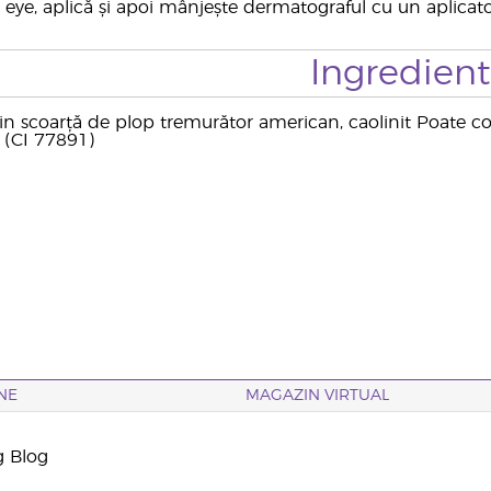
eye, aplică și apoi mânjește dermatograful cu un aplicator
Ingredien
din scoarță de plop tremurător american, caolinit Poate co
n (CI 77891)
NE
MAGAZIN VIRTUAL
g Blog