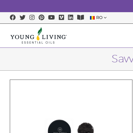
RO
Savv