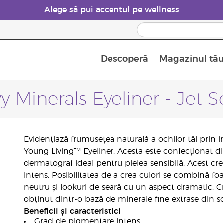
Alege să pui accentul pe wellness
Descoperă
Magazinul tă
Siguranța Utilizării Uleiurilor Esențiale
Ghid pentru aromatizatoarele de uleiuri esențiale
Ultima șansă: 50% reducere la produse de îngrijire a pielii
Află mai multe despre
Ghidul sup
Cum se folosesc uleiur
y Minerals Eyeliner - Jet S
Evidențiază frumusețea naturală a ochilor tăi prin 
Young Living™ Eyeliner. Acesta este confecționat d
dermatograf ideal pentru pielea sensibilă. Acest cre
intens. Posibilitatea de a crea culori se combină fo
neutru și lookuri de seară cu un aspect dramatic. 
obținut dintr-o bază de minerale fine extrase din so
Beneficii și caracteristici
Grad de pigmentare intens