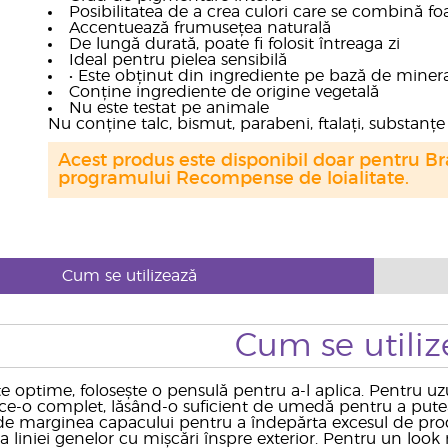
Posibilitatea de a crea culori care se combină foa
Accentuează frumusețea naturală
De lungă durată, poate fi folosit întreaga zi
Ideal pentru pielea sensibilă
• Este obținut din ingrediente pe bază de miner
Conține ingrediente de origine vegetală
Nu este testat pe animale
Nu conține talc, bismut, parabeni, ftalați, substan
Acest produs este disponibil doar pentru Bra
programului Recompense de loialitate.
Cum se utilizează
Cum se utiliz
te optime, folosește o pensulă pentru a-l aplica. Pentru u
arce-o complet, lăsând-o suficient de umedă pentru a pute
e marginea capacului pentru a îndepărta excesul de produs
 liniei genelor cu mișcări înspre exterior. Pentru un look