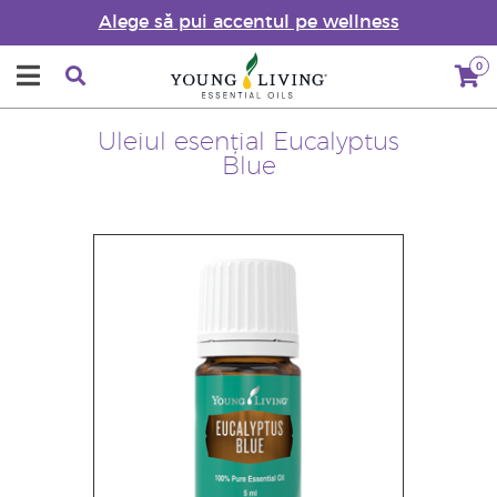
Alege să pui accentul pe wellness
0
Uleiul esențial Eucalyptus
Blue