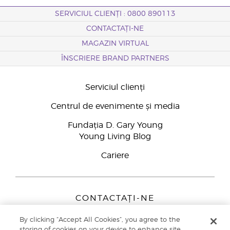
SERVICIUL CLIENȚI : 0800 890113
CONTACTAȚI-NE
MAGAZIN VIRTUAL
ÎNSCRIERE BRAND PARTNERS
Serviciul clienți
Centrul de evenimente și media
Fundația D. Gary Young
Young Living Blog
Cariere
CONTACTAȚI-NE
Young Living Europe B.V.
By clicking “Accept All Cookies”, you agree to the
Peizerweg 97
storing of cookies on your device to enhance site