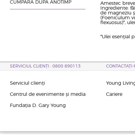
CUMPĂRĂ DUPĂ ANOTIMP
Amestec brevet
Ingrediente: fă
de magneziu și 
(Foeniculum vu
flexuosus)*, ul
*Ulei esențial
SERVICIUL CLIENȚI : 0800 890113
CONTACTAȚI-
Serviciul clienți
Young Livin
Centrul de evenimente și media
Cariere
Fundația D. Gary Young