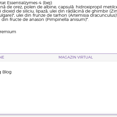
at Essentialzymes-4 (bej):
ină de orez, polen de albine, capsulă: hidroxipropil metilc
dioxid de siliciu, lipază, ulei din rădăcină de ghimbir (Zin
lgare)*, ulei din frunze de tarhon (Artemisia dracunculus
ei din fructe de anason (Pimpinella anisum)*.
 premium
NE
MAGAZIN VIRTUAL
g Blog