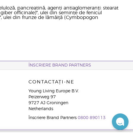
eluloză, pancreatină, agenți antiaglomeranți: stearat
giber officinale)*, ulei din semințe de fenicul
)*, ulei din frunze de lămâiță (Cymbopogon
ÎNSCRIERE BRAND PARTNERS
CONTACTAȚI-NE
Young Living Europe B.V.
Peizerweg 97
9727 AJ Groningen
Netherlands
Înscriere Brand Partners
0800 890113