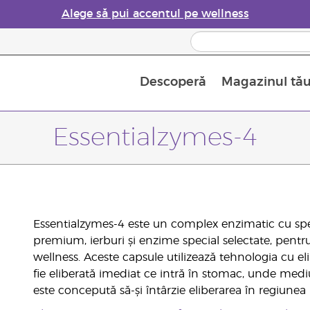
Alege să pui accentul pe wellness
Descoperă
Magazinul tă
Siguranța Utilizării Uleiurilor Esențiale
Ghid pentru aromatizatoarele de uleiuri esențiale
Ultima șansă: 50% reducere la produse de îngrijire a pielii
Află mai multe despre
Ghidul sup
Cum se folosesc uleiur
Essentialzymes-4
Essentialzymes-4 este un complex enzimatic cu spec
premium, ierburi și enzime special selectate, pentru a
wellness. Aceste capsule utilizează tehnologia cu e
fie eliberată imediat ce intră în stomac, unde medi
este concepută să-și întârzie eliberarea în regiunea 