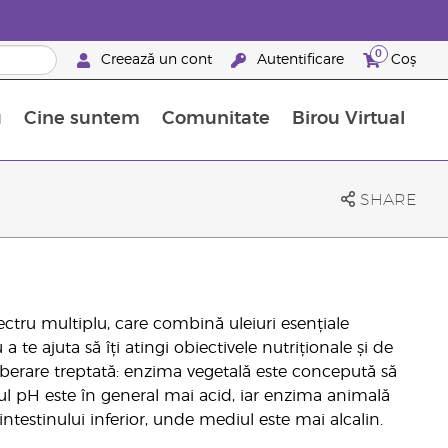
0
Creează un cont
Autentificare
Coș
u
Cine suntem
Comunitate
Birou Virtual
 nutrienți
limentelor alimentare Young Living
ile esențiale
Avansări la niveluri ierarhice superioare
Evenimente de recunoaștere
Avantajele unui Brand Partner Young Living
SHARE
tru multiplu, care combină uleiuri esențiale
 te ajuta să îți atingi obiectivele nutriționale și de
liberare treptată: enzima vegetală este concepută să
ul pH este în general mai acid, iar enzima animală
intestinului inferior, unde mediul este mai alcalin.