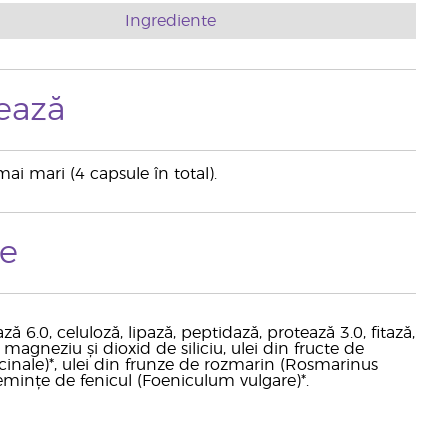
Ingrediente
ează
mai mari (4 capsule în total).
te
ă 6.0, celuloză, lipază, peptidază, protează 3.0, fitază,
agneziu și dioxid de siliciu, ulei din fructe de
cinale)*, ulei din frunze de rozmarin (Rosmarinus
 semințe de fenicul (Foeniculum vulgare)*.