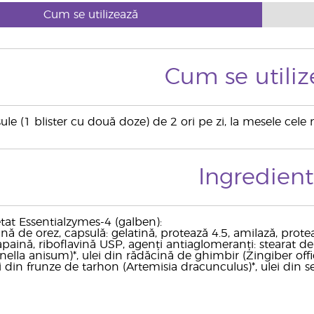
Cum se utilizează
Cum se utiliz
ule (1 blister cu două doze) de 2 ori pe zi, la mesele cele 
Ingredien
at Essentialzymes-4 (galben):
ină de orez, capsulă: gelatină, protează 4.5, amilază, proteaz
aină, riboflavină USP, agenți antiaglomeranți: stearat de m
ella anisum)*, ulei din rădăcină de ghimbir (Zingiber offi
ulei din frunze de tarhon (Artemisia dracunculus)*, ulei din