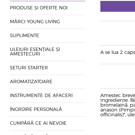
PRODUSE ȘI OFERTE NOI
MĂRCI YOUNG LIVING
SUPLIMENTE
ULEIURI ESENȚIALE ȘI
A se lua 2 caps
AMESTECURI
SETURI STARTER
AROMATIZATOARE
Amestec brevet
INSTRUMENTE DE AFACERI
Ingrediente: fă
bromelaină, pap
ÎNGRIJIRE PERSONALĂ
anason (Pimpin
officinalis)*, 
CUMPĂRĂ CE AI NEVOIE