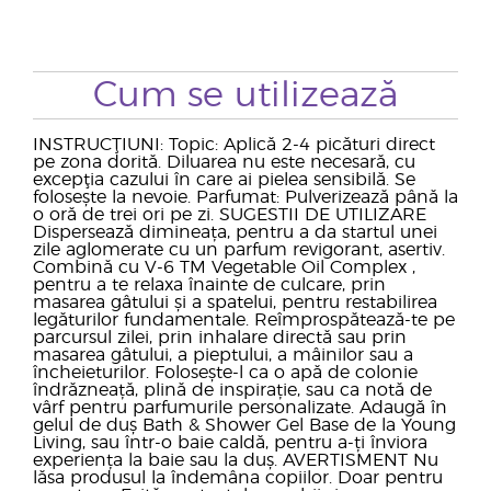
Cum se utilizează
INSTRUCŢIUNI: Topic: Aplică 2-4 picături direct
pe zona dorită. Diluarea nu este necesară, cu
excepţia cazului în care ai pielea sensibilă. Se
folosește la nevoie. Parfumat: Pulverizează până la
o oră de trei ori pe zi. SUGESTII DE UTILIZARE
Dispersează dimineața, pentru a da startul unei
zile aglomerate cu un parfum revigorant, asertiv.
Combină cu V-6 TM Vegetable Oil Complex ,
pentru a te relaxa înainte de culcare, prin
masarea gâtului și a spatelui, pentru restabilirea
legăturilor fundamentale. Reîmprospătează-te pe
parcursul zilei, prin inhalare directă sau prin
masarea gâtului, a pieptului, a mâinilor sau a
încheieturilor. Folosește-l ca o apă de colonie
îndrăzneață, plină de inspirație, sau ca notă de
vârf pentru parfumurile personalizate. Adaugă în
gelul de duș Bath & Shower Gel Base de la Young
Living, sau într-o baie caldă, pentru a-ți înviora
experiența la baie sau la duș. AVERTISMENT Nu
lăsa produsul la îndemâna copiilor. Doar pentru