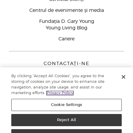
Centrul de evenimente și media
Fundația D. Gary Young
Young Living Blog
Cariere
CONTACTAȚI-NE
Young Living Europe B.V.
By clicking “Accept All Cookies”, you agree to the
Peizerweg 97
storing of cookies on your device to enhance site
9727 AJ Groningen
navigation, analyze site usage, and assist in our
Netherlands
marketing efforts.
Privacy Policy
Înscriere Brand Partners
0800 890113
Cookie Settings
Drepturi de autor © 2021 Young Living Essential Oils. Toate drepturile
rezervate. |
Politica de confidențialitate
Reject All