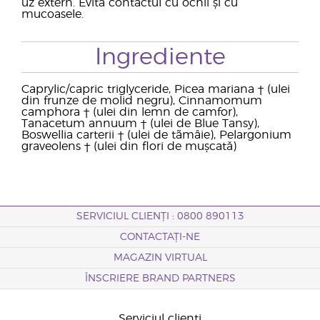
uz extern. Evită contactul cu ochii și cu
mucoasele.
Ingrediente
Caprylic/capric triglyceride, Picea mariana † (ulei
din frunze de molid negru), Cinnamomum
camphora † (ulei din lemn de camfor),
Tanacetum annuum † (ulei de Blue Tansy),
Boswellia carterii † (ulei de tãmâie), Pelargonium
graveolens † (ulei din flori de mușcată)
SERVICIUL CLIENȚI : 0800 890113
CONTACTAȚI-NE
MAGAZIN VIRTUAL
ÎNSCRIERE BRAND PARTNERS
Serviciul clienți