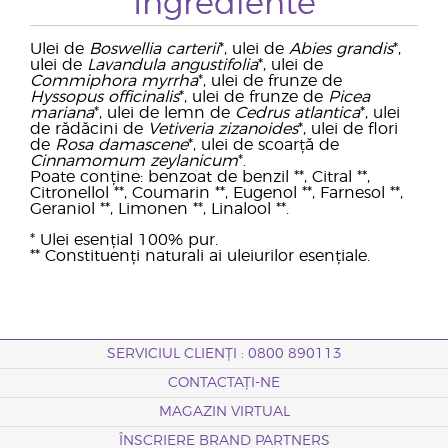
Ingrediente
Ulei de
Boswellia carterii
*, ulei de
Abies grandis
*,
ulei de
Lavandula angustifolia
*, ulei de
Commiphora myrrha
*, ulei de frunze de
Hyssopus officinalis
*, ulei de frunze de
Picea
mariana
*, ulei de lemn de
Cedrus atlantica
*, ulei
de rădăcini de
Vetiveria zizanoides
*, ulei de flori
de
Rosa damascene
*, ulei de scoarță de
Cinnamomum zeylanicum
*.
Poate conține: benzoat de benzil **, Citral **,
Citronellol **, Coumarin **, Eugenol **, Farnesol **,
Geraniol **, Limonen **, Linalool **.
* Ulei esențial 100% pur.
** Constituenți naturali ai uleiurilor esențiale.
SERVICIUL CLIENȚI : 0800 890113
CONTACTAȚI-NE
MAGAZIN VIRTUAL
ÎNSCRIERE BRAND PARTNERS