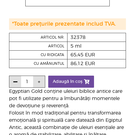
*Toate prețurile prezentate includ TVA.
32378
ARTICOL NR.
5 ml
ARTICOL
65,45 EUR
CU RIDICATA
86,12 EUR
CU AMĂNUNTUL
Adaugă în coș
Egyptian Gold conține uleiuri biblice antice care
pot fi utilizate pentru a îmbunătăți momentele
de devoțiune și reverență.
Folosit în mod tradițional pentru transformarea
emoțională și spirituală care datează din Egiptul
Antic, această combinație de uleiuri esențiale are
o aromă de stabilizare, abilitare și înălțare.