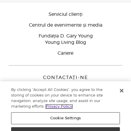
Serviciul clienți
Centrul de evenimente și media
Fundația D. Gary Young
Young Living Blog
Cariere
CONTACTAȚI-NE
Young Living Europe B.V.
By clicking “Accept All Cookies”, you agree to the
Peizerweg 97
storing of cookies on your device to enhance site
9727 AJ Groningen
navigation, analyze site usage, and assist in our
Netherlands
marketing efforts.
Privacy Policy
Înscriere Brand Partners
0800 890113
Cookie Settings
Drepturi de autor © 2021 Young Living Essential Oils. Toate drepturile