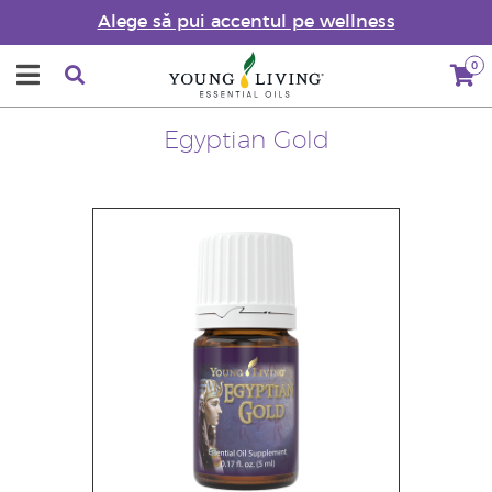
Alege să pui accentul pe wellness
0
Egyptian Gold