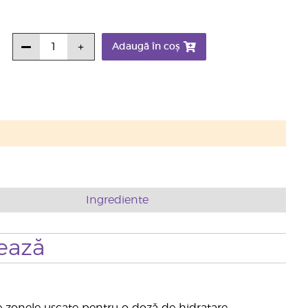
Adaugă în coș
Ingrediente
ează