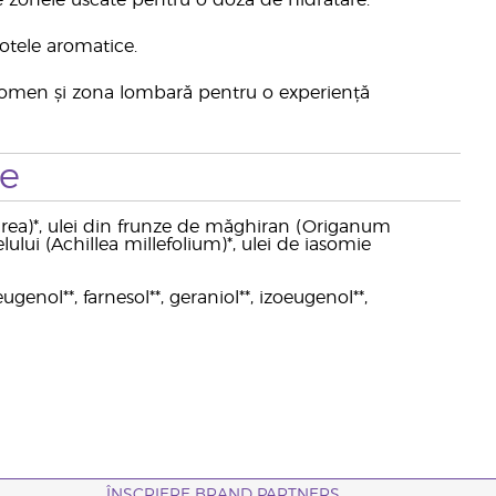
pe zonele uscate pentru o doză de hidratare.
notele aromatice.
domen și zona lombară pentru o experiență
te
clarea)*, ulei din frunze de măghiran (Origanum
lului (Achillea millefolium)*, ulei de iasomie
ugenol**, farnesol**, geraniol**, izoeugenol**,
ÎNSCRIERE BRAND PARTNERS