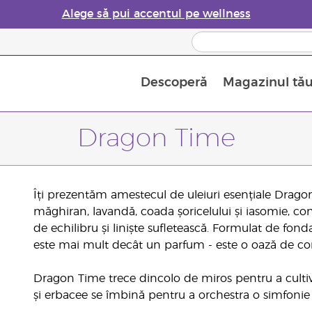
Alege să pui accentul pe wellness
Descoperă
Magazinul tă
Siguranța Utilizării Uleiurilor Esențiale
Ghid pentru aromatizatoarele de uleiuri esențiale
Ultima șansă: 50% reducere la produse de îngrijire a pielii
Află mai multe despre
Ghidul sup
Cum se folosesc uleiur
Dragon Time
Îți prezentăm amestecul de uleiuri esențiale Dragon
măghiran, lavandă, coada șoricelului și iasomie, co
de echilibru și liniște sufletească. Formulat de fon
este mai mult decât un parfum - este o oază de con
Dragon Time trece dincolo de miros pentru a cultiv
și erbacee se îmbină pentru a orchestra o simfonie d