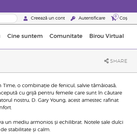
0
Creează un cont
Autentificare
Coș
u
Cine suntem
Comunitate
Birou Virtual
 nutrienți
limentelor alimentare Young Living
ile esențiale
Avansări la niveluri ierarhice superioare
Evenimente de recunoaștere
Avantajele unui Brand Partner Young Living
SHARE
 Time, o combinație de fenicul, salvie tămâioasă,
ncepută cu grijă pentru femeile care sunt în căutare
datorul nostru, D. Gary Young, acest amestec rafinat
fort.
a un mediu armonios și echilibrat. Notele sale dulci
e stabilitate și calm.