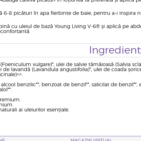
daugă câteva picături în loțiunea ta preferată și aplică 
 6-8 picături în apa fierbinte de baie, pentru a-i inspira 
ină cu uleiul de bază Young Living V-6® și aplică pe ab
reconfortantă.
Ingredien
 (Foeniculum vulgare)*, ulei de salvie tămâioasă (Salvia s
i de lavandă (Lavandula angustifolia)*, ulei de coada șorice
cinale)^^.
lcool benzilic**, benzoat de benzil**, salicilat de benzil**, e
lol**.
 premium.
mium.
aturali ai uleiurilor esențiale.
NE
MAGAZIN VIRTUAL