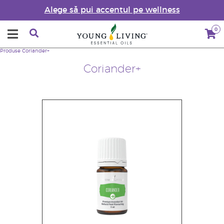
Alege să pui accentul pe wellness
0
Produse
Coriander+
Coriander+