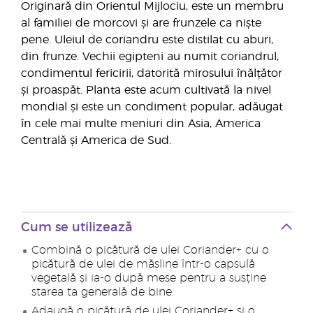
Originară din Orientul Mijlociu, este un membru
al familiei de morcovi și are frunzele ca niște
pene. Uleiul de coriandru este distilat cu aburi,
din frunze. Vechii egipteni au numit coriandrul,
condimentul fericirii, datorită mirosului înălțător
și proaspăt. Planta este acum cultivată la nivel
mondial și este un condiment popular, adăugat
în cele mai multe meniuri din Asia, America
Centrală și America de Sud.
Cum se utilizează
Combină o picătură de ulei Coriander+ cu o
picătură de ulei de măsline într-o capsulă
vegetală și ia-o după mese pentru a susține
starea ta generală de bine.
Adaugă o picătură de ulei Coriander+ și o