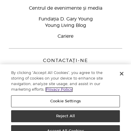
Centrul de evenimente și media
Fundația D. Gary Young
Young Living Blog
Cariere
CONTACTAȚI-NE
Young Living Europe B.V.
By clicking “Accept All Cookies”, you agree to the
Peizerweg 97
storing of cookies on your device to enhance site
9727 AJ Groningen
navigation, analyze site usage, and assist in our
Netherlands
marketing efforts.
Privacy Policy
Înscriere Brand Partners
0800 890113
Cookie Settings
Drepturi de autor © 2021 Young Living Essential Oils. Toate drepturile
rezervate. |
Politica de confidențialitate
Reject All