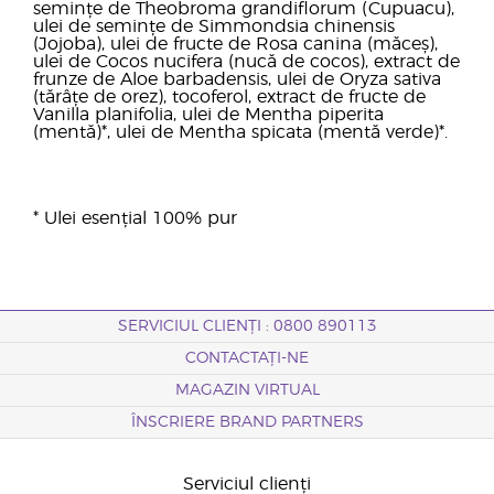
semințe de Theobroma grandiflorum (Cupuacu),
ulei de semințe de Simmondsia chinensis
(Jojoba), ulei de fructe de Rosa canina (măceș),
ulei de Cocos nucifera (nucă de cocos), extract de
frunze de Aloe barbadensis, ulei de Oryza sativa
(tărâțe de orez), tocoferol, extract de fructe de
Vanilla planifolia, ulei de Mentha piperita
(mentă)*, ulei de Mentha spicata (mentă verde)*.
* Ulei esențial 100% pur
SERVICIUL CLIENȚI : 0800 890113
CONTACTAȚI-NE
MAGAZIN VIRTUAL
ÎNSCRIERE BRAND PARTNERS
Serviciul clienți