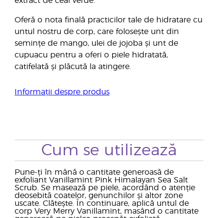
extract de ceai verde.
Oferă o nota finală practicilor tale de hidratare cu
untul nostru de corp, care folosește unt din
semințe de mango, ulei de jojoba și unt de
cupuacu pentru a oferi o piele hidratată,
catifelată și plăcută la atingere.
Informații despre produs
Cum se utilizează
Pune-ți în mână o cantitate generoasă de
exfoliant Vanillamint Pink Himalayan Sea Salt
Scrub. Se masează pe piele, acordând o atenție
deosebită coatelor, genunchilor și altor zone
uscate. Clătește. În continuare, aplică untul de
corp Very Merry Vanillamint, masând o cantitate