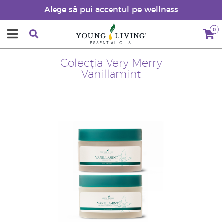
Alege să pui accentul pe wellness
0
Colecția Very Merry
Vanillamint