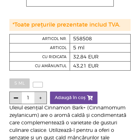
*Toate prețurile prezentate includ TVA.
558508
ARTICOL NR.
5 ml
ARTICOL
32,84 EUR
CU RIDICATA
43,21 EUR
CU AMĂNUNTUL
5 ML
Adaugă în coș
Uleiul esențial Cinnamon Bark+ (Cinnamomum
zeylanicum) are o aromă caldă și condimentată
care complementează o varietate de gusturi
culinare clasice. Utilizează-l pentru a oferi o
senzație și un gust cald mâncărurilor tale