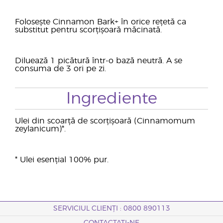
Folosește Cinnamon Bark+ în orice rețetă ca
substitut pentru scorțișoară măcinată.
Diluează 1 picătură într-o bază neutră. A se
consuma de 3 ori pe zi.
Ingrediente
Ulei din scoarță de scorțișoară (Cinnamomum
zeylanicum)*.
* Ulei esențial 100% pur.
SERVICIUL CLIENȚI : 0800 890113