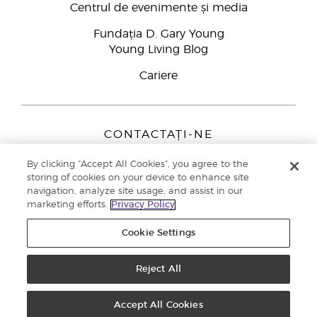
Centrul de evenimente și media
Fundația D. Gary Young
Young Living Blog
Cariere
CONTACTAȚI-NE
Young Living Europe B.V.
By clicking “Accept All Cookies”, you agree to the
Peizerweg 97
storing of cookies on your device to enhance site
9727 AJ Groningen
navigation, analyze site usage, and assist in our
Netherlands
marketing efforts.
Privacy Policy
Înscriere Brand Partners
0800 890113
Cookie Settings
Drepturi de autor © 2021 Young Living Essential Oils. Toate drepturile
rezervate. |
Politica de confidențialitate
Reject All
Accept All Cookies