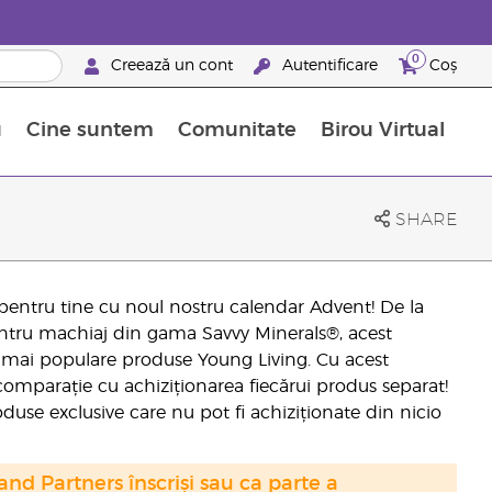
0
Creează un cont
Autentificare
Coș
u
Cine suntem
Comunitate
Birou Virtual
 nutrienți
limentelor alimentare Young Living
ile esențiale
Avansări la niveluri ierarhice superioare
Evenimente de recunoaștere
Avantajele unui Brand Partner Young Living
SHARE
entru tine cu noul nostru calendar Advent! De la
pentru machiaj din gama Savvy Minerals®, acest
le mai populare produse Young Living. Cu acest
omparație cu achiziționarea fiecărui produs separat!
se exclusive care nu pot fi achiziționate din nicio
nd Partners înscriși sau ca parte a