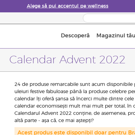
Alege să pui accentul pe wellness
Descoperă
Magazinul tă
Siguranța Utilizării Uleiurilor Esențiale
Ghid pentru aromatizatoarele de uleiuri esențiale
Ultima șansă: 50% reducere la produse de îngrijire a pielii
Află mai multe despre
Ghidul sup
Cum se folosesc uleiur
Calendar Advent 2022
24 de produse remarcabile sunt acum disponibile p
uleiuri festive fabuloase până la produse celebre 
calendar îți oferă șansa să încerci multe dintre ce
calendar economisești mult mai mult per total, în c
Calendarul Advent 2022 conține, de asemenea, produ
altă parte - așa că, ce mai aștepți?
Acest produs este disponibil doar pentru Bra