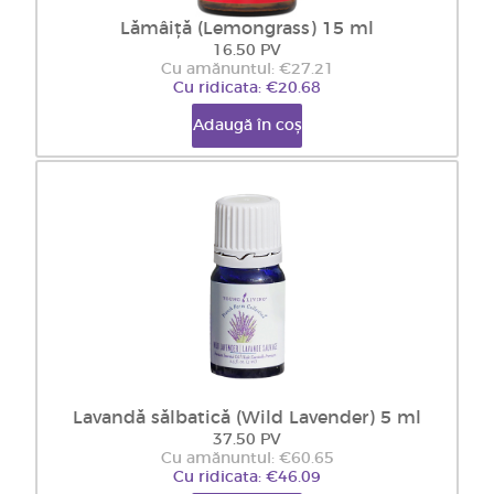
Lămâiță (Lemongrass) 15 ml
16.50 PV
Cu amănuntul: €27.21
Cu ridicata: €20.68
Adaugă în coș
Lavandă sălbatică (Wild Lavender) 5 ml
37.50 PV
Cu amănuntul: €60.65
Cu ridicata: €46.09