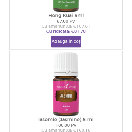
Hong Kuai 5ml
67.00 PV
Cu amănuntul: €107.61
Cu ridicata: €81.78
Adaugă în coș
Iasomie (Jasmine) 5 ml
100.00 PV
Cu amănuntul: €160.16