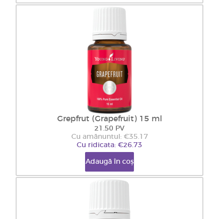
Grepfrut (Grapefruit) 15 ml
21.50 PV
Cu amănuntul: €35.17
Cu ridicata: €26.73
Adaugă în coș