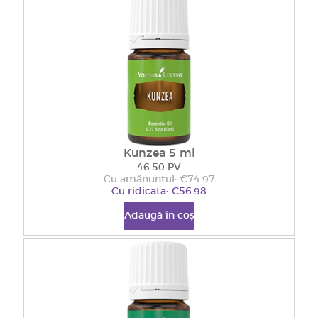
Kunzea 5 ml
46.50 PV
Cu amănuntul: €74.97
Cu ridicata: €56.98
Adaugă în coș