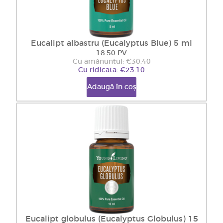
Eucalipt albastru (Eucalyptus Blue) 5 ml
18.50 PV
Cu amănuntul: €30.40
Cu ridicata: €23.10
Adaugă în coș
Eucalipt globulus (Eucalyptus Globulus) 15