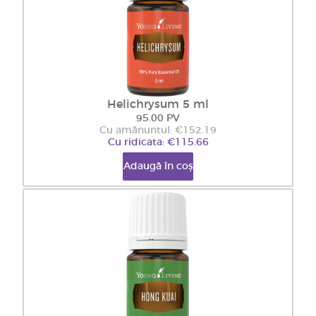
Helichrysum 5 ml
95.00 PV
Cu amănuntul: €152.19
Cu ridicata: €115.66
Adaugă în coș