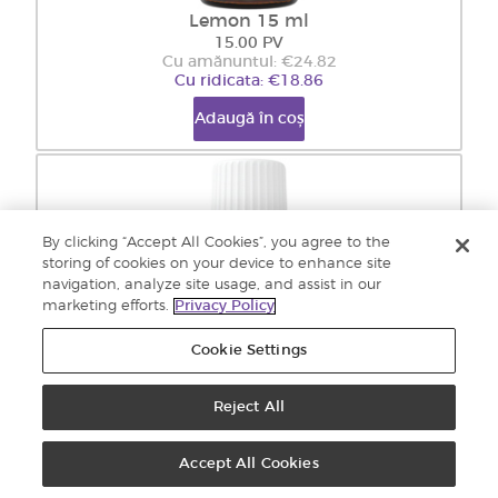
Lemon 15 ml
15.00 PV
Cu amănuntul: €24.82
Cu ridicata: €18.86
Adaugă în coș
By clicking “Accept All Cookies”, you agree to the
storing of cookies on your device to enhance site
navigation, analyze site usage, and assist in our
marketing efforts.
Privacy Policy
Cookie Settings
Reject All
Limete (Lime) 15 ml
16.50 PV
Cu amănuntul: €27.21
Accept All Cookies
Cu ridicata: €20.68