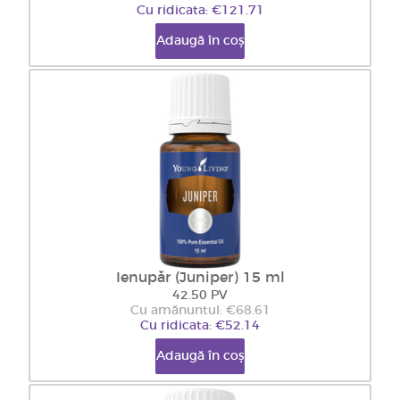
Cu ridicata: €121.71
Adaugă în coș
Ienupăr (Juniper) 15 ml
42.50 PV
Cu amănuntul: €68.61
Cu ridicata: €52.14
Adaugă în coș