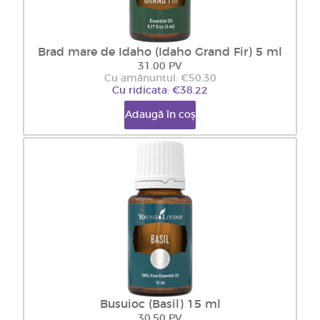
Brad mare de Idaho (Idaho Grand Fir) 5 ml
31.00 PV
Cu amănuntul: €50.30
Cu ridicata: €38.22
Adaugă în coș
Busuioc (Basil) 15 ml
30.50 PV