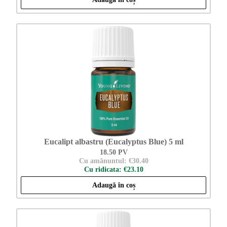
Eucalipt albastru (Eucalyptus Blue) 5 ml
18.50 PV
Cu amănuntul: €30.40
Cu ridicata: €23.10
Adaugă în coș