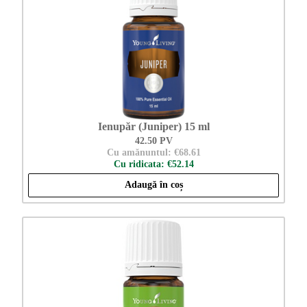
Ienupăr (Juniper) 15 ml
42.50 PV
Cu amănuntul: €68.61
Cu ridicata: €52.14
Adaugă în coș