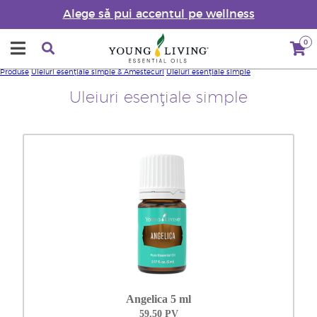
Alege să pui accentul pe wellness
0
Produse
Uleiuri esenţiale simple & Amestecuri
Uleiuri esenţiale simple
Uleiuri esenţiale simple
Angelica 5 ml
59.50 PV