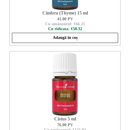
Cimbru (Thyme) 15 ml
41.00 PV
Cu amănuntul: €66.21
Cu ridicata: €50.32
Adaugă în coș
Cistus 5 ml
76.00 PV
Cu amănuntul: €121.94