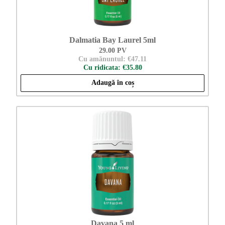
Dalmatia Bay Laurel 5ml
29.00 PV
Cu amănuntul: €47.11
Cu ridicata: €35.80
Adaugă în coș
Davana 5 ml