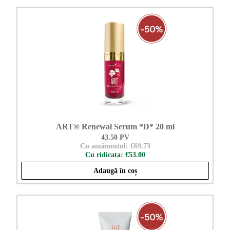
ART® Renewal Serum *D* 20 ml
43.50 PV
Cu amănuntul: €69.73
Cu ridicata: €53.00
Adaugă în coș