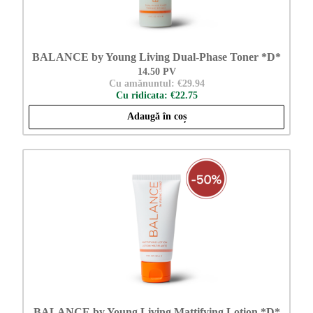
BALANCE by Young Living Dual-Phase Toner *D*
14.50 PV
Cu amănuntul: €29.94
Cu ridicata: €22.75
Adaugă în coș
BALANCE by Young Living Mattifying Lotion *D*