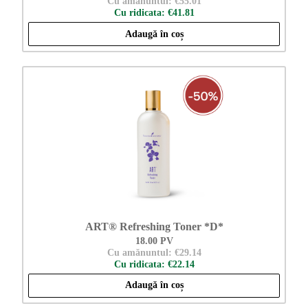
Cu amănuntul: €55.01
Cu ridicata: €41.81
Adaugă în coș
ART® Refreshing Toner *D*
18.00 PV
Cu amănuntul: €29.14
Cu ridicata: €22.14
Adaugă în coș