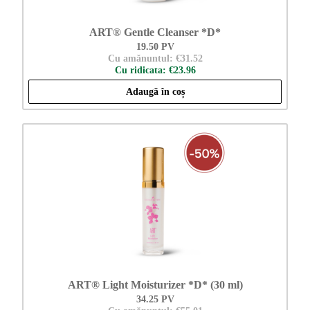
ART® Gentle Cleanser *D*
19.50 PV
Cu amănuntul: €31.52
Cu ridicata: €23.96
Adaugă în coș
ART® Light Moisturizer *D* (30 ml)
34.25 PV