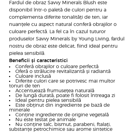
Fardul de obraz Savvy Minerals Blush este
disponibil într-o paletă de culori pentru a
complementa diferite tonalități de ten, iar
nuanțele cu aspect natural conferă obrajilor o
culoare perfectă. La fel ca în cazul tuturor
produselor Savvy Minerals by Young Living, fardul
nostru de obraz este delicat, fiind ideal pentru
pielea sensibilă.
Beneficii și caracteristici
Conferă obrajilor o culoare perfectă
Oferă o strălucire revitalizantă și radiantă
Culoare inclusă
Diferite culori care se potrivesc mai multor
tonuri de ten
Accentuează frumusețea naturală
De lungă durată, poate fi folosit întreaga zi
Ideal pentru pielea sensibilă
Este obținut din ingrediente pe bază de
minerale
Conține ingrediente de origine vegetală
Nu este testat pe animale
Nu conține talc, bismut, parabeni, ftalați,
substanțe petrochimice sau arome sintetice