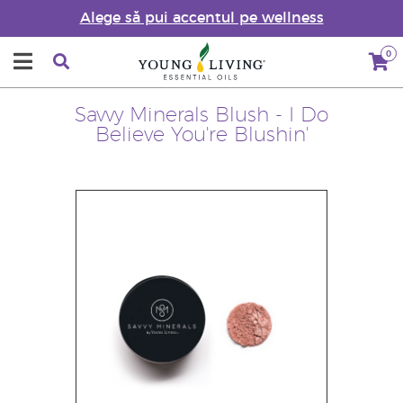
Alege să pui accentul pe wellness
0
Savvy Minerals Blush - I Do
Believe You're Blushin'