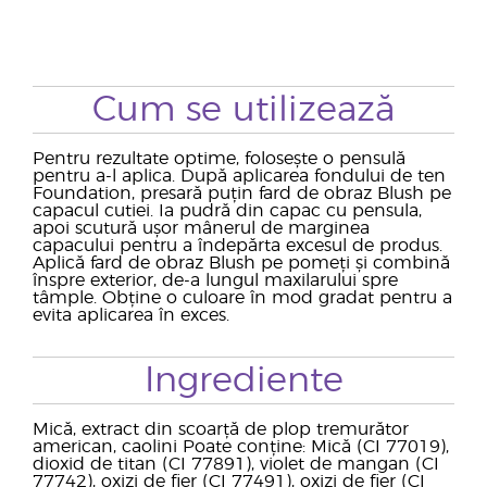
Cum se utilizează
Pentru rezultate optime, folosește o pensulă
pentru a-l aplica. După aplicarea fondului de ten
Foundation, presară puțin fard de obraz Blush pe
capacul cutiei. Ia pudră din capac cu pensula,
apoi scutură ușor mânerul de marginea
capacului pentru a îndepărta excesul de produs.
Aplică fard de obraz Blush pe pomeți și combină
înspre exterior, de-a lungul maxilarului spre
tâmple. Obține o culoare în mod gradat pentru a
evita aplicarea în exces.
Ingrediente
Mică, extract din scoarță de plop tremurător
american, caolini Poate conține: Mică (CI 77019),
dioxid de titan (CI 77891), violet de mangan (CI
77742), oxizi de fier (CI 77491), oxizi de fier (CI