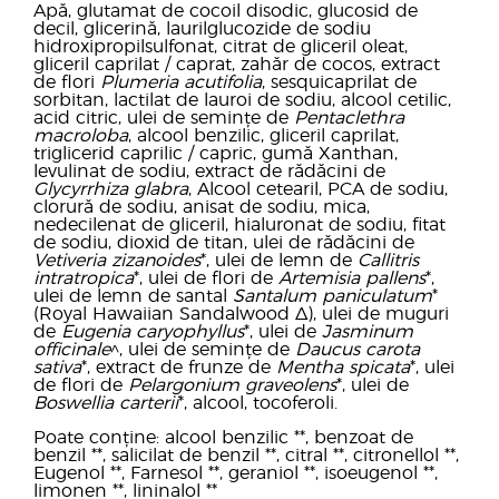
Apă, glutamat de cocoil disodic, glucosid de
decil, glicerină, laurilglucozide de sodiu
hidroxipropilsulfonat, citrat de gliceril oleat,
gliceril caprilat / caprat, zahăr de cocos, extract
de flori
Plumeria acutifolia
, sesquicaprilat de
sorbitan, lactilat de lauroi de sodiu, alcool cetilic,
acid citric, ulei de semințe de
Pentaclethra
macroloba
, alcool benzilic, gliceril caprilat,
triglicerid caprilic / capric, gumă Xanthan,
levulinat de sodiu, extract de rădăcini de
Glycyrrhiza glabra
, Alcool cetearil, PCA de sodiu,
clorură de sodiu, anisat de sodiu, mica,
nedecilenat de gliceril, hialuronat de sodiu, fitat
de sodiu, dioxid de titan, ulei de rădăcini de
Vetiveria zizanoides
*, ulei de lemn de
Callitris
intratropica
*, ulei de flori de
Artemisia pallens
*,
ulei de lemn de santal
Santalum paniculatum
*
(Royal Hawaiian Sandalwood Δ), ulei de muguri
de
Eugenia caryophyllus
*, ulei de
Jasminum
officinale
^, ulei de semințe de
Daucus carota
sativa
*, extract de frunze de
Mentha spicata
*, ulei
de flori de
Pelargonium graveolens
*, ulei de
Boswellia carterii
*, alcool, tocoferoli.
Poate conține: alcool benzilic **, benzoat de
benzil **, salicilat de benzil **, citral **, citronellol **,
Eugenol **, Farnesol **, geraniol **, isoeugenol **,
limonen **, lininalol **