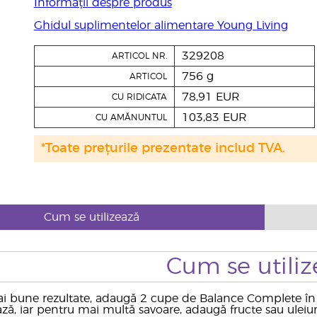
Informații despre produs
Ghidul suplimentelor alimentare Young Living
329208
ARTICOL NR.
756 g
ARTICOL
78,91 EUR
CU RIDICATA
103,83 EUR
CU AMĂNUNTUL
*Toate prețurile prezentate includ TVA.
Cum se utilizează
Cum se utiliz
i bune rezultate, adaugă 2 cupe de Balance Complete în
ă, iar pentru mai multă savoare, adaugă fructe sau uleiuri