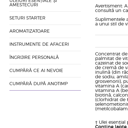
ULEIURI ESENȚIALE ȘI
AMESTECURI
Avertisment: A 
consultă un ca
SETURI STARTER
Suplimentele a
a unui stil de
AROMATIZATOARE
INSTRUMENTE DE AFACERI
Concentrat de p
ÎNGRIJIRE PERSONALĂ
palmitat de vit
cazeinat de sodi
de cremă de va
CUMPĂRĂ CE AI NEVOIE
inulină (din r
de sodiu, amila
grosvenorii), p
CUMPĂRĂ DUPĂ ANOTIMP
vitamina A (car
vitamina A (bet
biotină, calcon
(clorhidrat de 
selenometionină
(metilcobalam
† Ulei esenția
Conține lapte, 