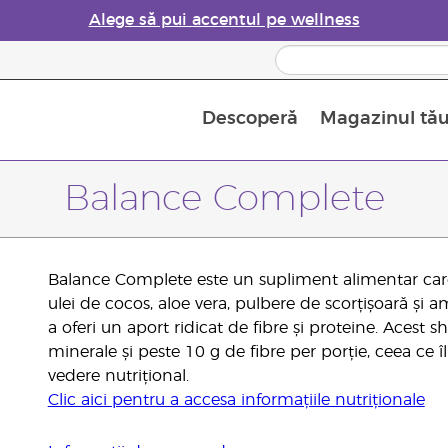
Alege să pui accentul pe wellness
Descoperă
Magazinul tă
Siguranța Utilizării Uleiurilor Esențiale
Ghid pentru aromatizatoarele de uleiuri esențiale
Ultima șansă: 50% reducere la produse de îngrijire a pielii
Află mai multe despre
Ghidul sup
Cum se folosesc uleiur
Balance Complete
Balance Complete este un supliment alimentar care
ulei de cocos, aloe vera, pulbere de scorțișoară și
a oferi un aport ridicat de fibre și proteine. Acest s
minerale și peste 10 g de fibre per porție, ceea ce
vedere nutrițional.
Clic aici pentru a accesa informațiile nutriționale