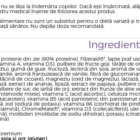
nu se lăsa la îndemâna copiilor. Dacă ești însărcinată, al
dru medical înainte de folosirea acestui produs.
limentare nu sunt un substitut pentru o dietă variată și t
 viață sănătos. Nu depăși doza recomandată.
Ingredien
roteine din zer (80% proteine), Fiberaid®*, lapte praf usca
amina A, vitamina D3), pulbere de fructe goji, tărâțe de o
u), gumă de guar, fructoză, lecitină din soia, aromă de vanili
nilie, aromă franțuzească de vanilie, fibră de glucomana
ădăcină de cicoare), magneziu (oxid de magneziu), lactază,
ză, extract de ananas, lipază, extract de papaya, pulbere d
ulbere de suc de iarbă de orz, extract din frunze de aloe ve
otenoide mixte), vitamina C (acid ascorbic), celuloza micro
acaroten), vitamina B5 (acid pantotenic din pantotenat de 
ă, iod (iodură de potasiu), vitamina B6 (clorhidrat de piri
tiamină), ChromeMate®*, vitamina D3 (colecalciferol), ulei d
), molibden (molibdat de sodiu dihidrat), potasiu (citrat tr
ină)
l premium
soia și orz (gluten)