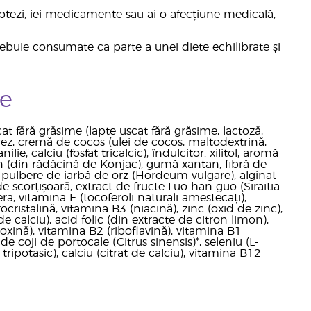
ăptezi, iei medicamente sau ai o afecțiune medicală,
rebuie consumate ca parte a unei diete echilibrate și
te
t fără grăsime (lapte uscat fără grăsime, lactoză,
rez, cremă de cocos (ulei de cocos, maltodextrină,
e, calciu (fosfat tricalcic), îndulcitor: xilitol, aromă
n (din rădăcină de Konjac), gumă xantan, fibră de
 pulbere de iarbă de orz (Hordeum vulgare), alginat
e scorțișoară, extract de fructe Luo han guo (Siraitia
ra, vitamina E (tocoferoli naturali amestecați),
cristalină, vitamina B3 (niacină), zinc (oxid de zinc),
calciu), acid folic (din extracte de citron limon),
doxină), vitamina B2 (riboflavină), vitamina B1
e coji de portocale (Citrus sinensis)*, seleniu (L-
ipotasic), calciu (citrat de calciu), vitamina B12