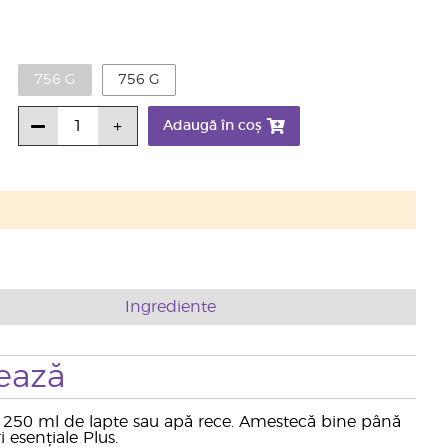
756 G
756 G
Adaugă în coș
Ingrediente
ează
 250 ml de lapte sau apă rece. Amestecă bine până
 esențiale Plus.