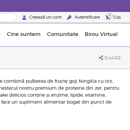
0
Creează un cont
Autentificare
Coș
u
Cine suntem
Comunitate
Birou Virtual
 nutrienți
limentelor alimentare Young Living
ile esențiale
Avansări la niveluri ierarhice superioare
Evenimente de recunoaștere
Avantajele unui Brand Partner Young Living
SHARE
 combină pulberea de fructe goji NingXia cu orz,
 amestecul nostru premium de proteine din zer, pentru
hake delicios conține și enzime, lipide, vitamine,
 îl face un supliment alimentar bogat din punct de