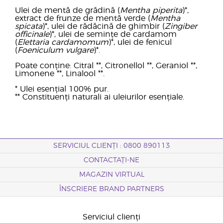
Ulei de mentă de grădină (
Mentha piperita
)*,
extract de frunze de mentă verde (
Mentha
spicata
)*, ulei de rădăcină de ghimbir (
Zingiber
officinale
)*, ulei de semințe de cardamom
(
Elettaria cardamomum
)*, ulei de fenicul
(
Foeniculum vulgare
)*.
Poate conține: Citral **, Citronellol **, Geraniol **,
Limonene **, Linalool **.
* Ulei esențial 100% pur.
** Constituenți naturali ai uleiurilor esențiale.
SERVICIUL CLIENȚI : 0800 890113
CONTACTAȚI-NE
MAGAZIN VIRTUAL
ÎNSCRIERE BRAND PARTNERS
Serviciul clienți