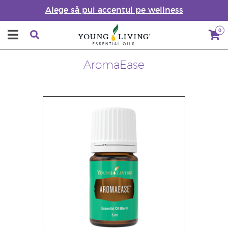
Alege să pui accentul pe wellness
0
AromaEase