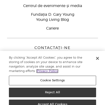
Centrul de evenimente și media
Fundația D. Gary Young
Young Living Blog
Cariere
CONTACTAȚI-NE
Young Living Europe B.V.
By clicking “Accept All Cookies”, you agree to the
Peizerweg 97
storing of cookies on your device to enhance site
9727 AJ Groningen
navigation, analyze site usage, and assist in our
Netherlands
marketing efforts.
Privacy Policy
Înscriere Brand Partners
0800 890113
Cookie Settings
Drepturi de autor © 2021 Young Living Essential Oils. Toate drepturile
rezervate. |
Politica de confidențialitate
Reject All
Accept All Cookies