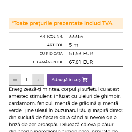
*Toate prețurile prezentate includ TVA.
33364
ARTICOL NR.
5 ml
ARTICOL
51,53 EUR
CU RIDICATA
67,81 EUR
CU AMĂNUNTUL
Adaugă în coș
Energizează-ți mintea, corpul și sufletul cu acest
amestec stimulent. Infuzat cu uleiuri de ghimbir,
cardamom, fenicul, mentă de grădină și mentă
verde. Ține uleiul în buzunarul tău și inspiră direct
din sticluță de fiecare dată când ai nevoie de o
briză de aer proaspăt. Diluează câteva picături
din aceste ingrediente armonioase inspirate de