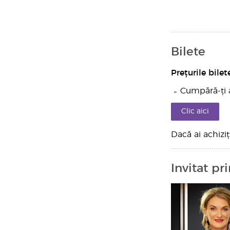
Bilete
Prețurile bilet
Cumpără-ți a
Clic aici
Dacă ai achiziț
Invitat pr