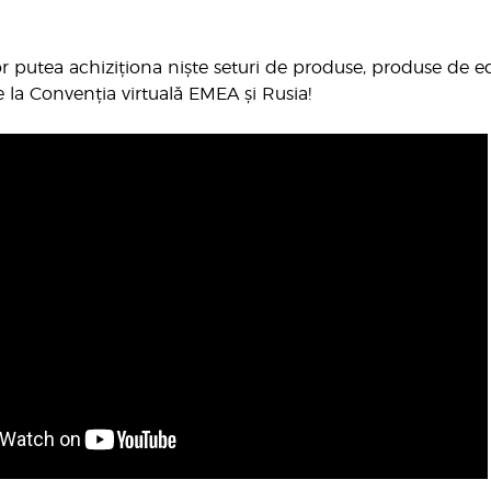
or putea achiziționa niște seturi de produse, produse de ed
e la Convenția virtuală EMEA și Rusia!