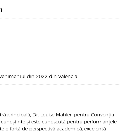
21
 evenimentul din 2022 din Valencia.
ră principală, Dr. Louise Mahler, pentru Convenția
de cunoștințe și este cunoscută pentru performanțele
ște o forță de perspectivă academică, excelență