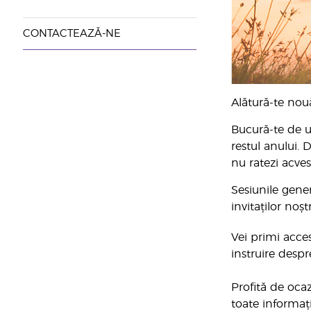
CONTACTEAZĂ-NE
Alătură-te nou
Bucură-te de un
restul anului. 
nu ratezi acve
Sesiunile gener
invitaților noștr
Vei primi acces
instruire despr
Profită de ocaz
toate informați