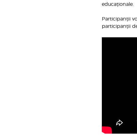
educaționale.
Participanții v
participanții d