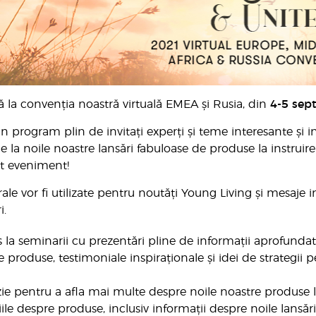
ă la convenția noastră virtuală EMEA și Rusia, din
4-5 sep
 program plin de invitați experți și teme interesante și i
De la noile noastre lansări fabuloase de produse la instruire 
st eveniment!
ale vor fi utilizate pentru noutăți Young Living și mesaje i
i.
 la seminarii cu prezentări pline de informații aprofundate
e produse, testimoniale inspiraționale și idei de strategii p
ie pentru a afla mai multe despre noile noastre produse la 
ile despre produse, inclusiv informații despre noile lansări,