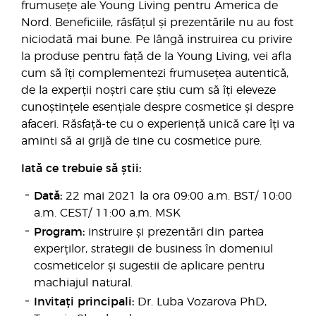
frumusețe ale Young Living pentru America de
Nord. Beneficiile, răsfățul și prezentările nu au fost
niciodată mai bune. Pe lângă instruirea cu privire
la produse pentru față de la Young Living, vei afla
cum să îți complementezi frumusețea autentică,
de la experții noștri care știu cum să îți eleveze
cunoștințele esențiale despre cosmetice și despre
afaceri. Răsfață-te cu o experiență unică care îți va
aminti să ai grijă de tine cu cosmetice pure.
Iată ce trebuie să știi:
Dată:
22 mai 2021 la ora 09:00 a.m. BST/ 10:00
a.m. CEST/ 11:00 a.m. MSK
Program:
instruire și prezentări din partea
experților, strategii de business în domeniul
cosmeticelor și sugestii de aplicare pentru
machiajul natural.
Invitați principali:
Dr. Luba Vozarova PhD,