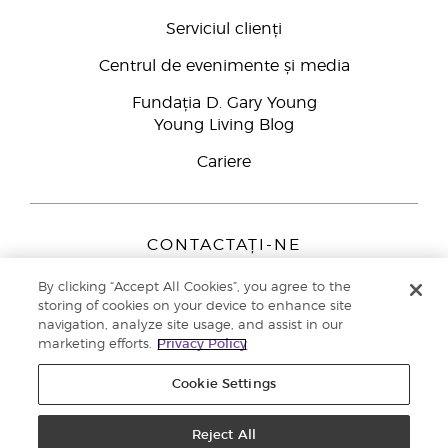
Serviciul clienți
Centrul de evenimente și media
Fundația D. Gary Young
Young Living Blog
Cariere
CONTACTAȚI-NE
Young Living Europe B.V.
By clicking “Accept All Cookies”, you agree to the
Peizerweg 97
storing of cookies on your device to enhance site
9727 AJ Groningen
navigation, analyze site usage, and assist in our
Netherlands
marketing efforts.
Privacy Policy
Înscriere Brand Partners
0800 890113
Cookie Settings
Drepturi de autor © 2021 Young Living Essential Oils. Toate drepturile
rezervate. |
Politica de confidențialitate
Reject All