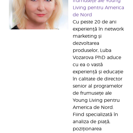
frumusețe ale Young
Living pentru America
de Nord
Cu peste 20 de ani
experiență în network
marketing și
dezvoltarea
produselor, Luba
Vozarova PhD aduce
cu ea o vastă
experiență și educație
în calitate de director
senior al programelor
de frumusețe ale
Young Living pentru
America de Nord.
Fiind specializată în
analiza de piață,
poziționarea