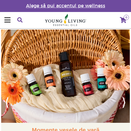
Alege să pui accentul pe wellness
0
Previous
Next
Momente vesele de vară