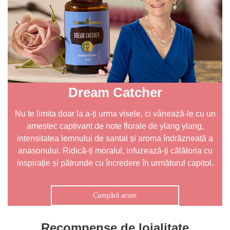
Dream Catcher
Nu te limita doar la a-ți urma visele, ci vânează-le cu un
amestec captivant de note florale de ylang ylang,
intensitatea lemnului de santal și aroma îndrăzneață a
anasonului. Ridică-ți moralul, infuzează-ți călătoria cu
inspirație și pătrunde cu încredere în următorul capitol.
Cumpără acum
Recompense de loialitate