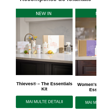
Thieves® – The Essentials
Women's Wellne
Kit
Essentials
MAI MULTE DETALII
MAI MULTE D