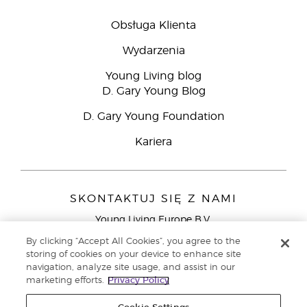
Obsługa Klienta
Wydarzenia
Young Living blog
D. Gary Young Blog
D. Gary Young Foundation
Kariera
SKONTAKTUJ SIĘ Z NAMI
Young Living Europe B.V.
Peizerweg 97
By clicking “Accept All Cookies”, you agree to the
9727 AJ Groningen
storing of cookies on your device to enhance site
Holandia
navigation, analyze site usage, and assist in our
marketing efforts.
Privacy Policy
Young Living Europe Ltd - Europejska siedziba
główna:+44 (0) 20 3935 9000