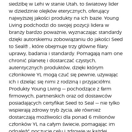
siedzibę w Lehi w stanie Utah, to światowy lider
w dziedzinie olejków eterycznych, oferujący
najwyższej jakości produkty na ich bazie. Young
Living podchodzi do swojej pozycji lidera w
branży bardzo poważnie, wyznaczając standardy
dzięki autorskiemu zobowiązaniu do jakości Seed
to Seal® , które obejmuje trzy główne filary:
uprawy, badania i standardy. Pomagają nam one
chronić planetę i dostarczać czystych,
autentycznych produktów, dzięki którym
członkowie YL mogą czuć się pewnie, używając
ich i dzieląc się nimi z rodziną i przyjaciółmi.
Produkty Young Living — pochodzące z farm
firmowych, partnerskich oraz od dostawców
posiadających certyfikat Seed to Seal — nie tylko
wspierają zdrowy tryb życia, ale również
dostarczają możliwości dla ponad 6 milionów
członków YL na całym świecie, pomagając im
odnaleźć poczucie celu i zdrowie w każdej