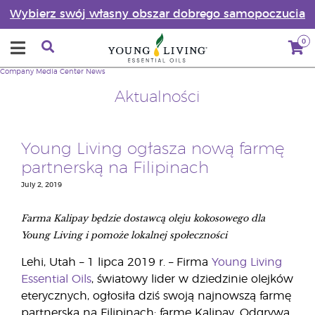
Wybierz swój własny obszar dobrego samopoczucia
0
Company
Media Center
News
Aktualności
Young Living ogłasza nową farmę
partnerską na Filipinach
July 2, 2019
Farma Kalipay będzie dostawcą oleju kokosowego dla
Young Living i pomoże lokalnej społeczności
Lehi, Utah – 1 lipca 2019 r. – Firma
Young Living
Essential Oils
, światowy lider w dziedzinie olejków
eterycznych, ogłosiła dziś swoją najnowszą farmę
partnerską na Filipinach: farmę Kalipay. Odgrywa