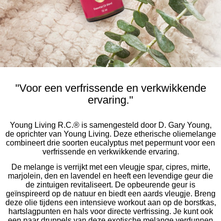
"Voor een verfrissende en verkwikkende
ervaring."
Young Living R.C.® is samengesteld door D. Gary Young,
de oprichter van Young Living. Deze etherische oliemelange
combineert drie soorten eucalyptus met pepermunt voor een
verfrissende en verkwikkende ervaring.
De melange is verrijkt met een vleugje spar, cipres, mirte,
marjolein, den en lavendel en heeft een levendige geur die
de zintuigen revitaliseert. De opbeurende geur is
geïnspireerd op de natuur en biedt een aards vleugje. Breng
deze olie tijdens een intensieve workout aan op de borstkas,
hartslagpunten en hals voor directe verfrissing. Je kunt ook
een paar druppels van deze exotische melange verdunnen