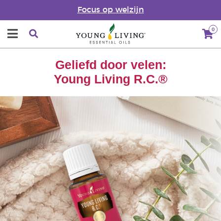
Focus op welzijn
0
Geliefd door velen:
Young Living R.C.®