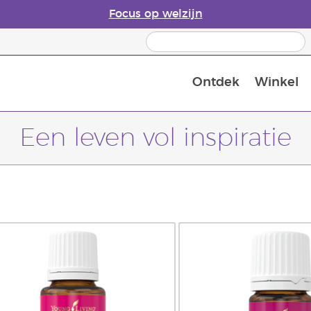
Focus op welzijn
Ontdek
Winkel
Laatste kans: 50% korting op huidver
Een leven vol inspiratie