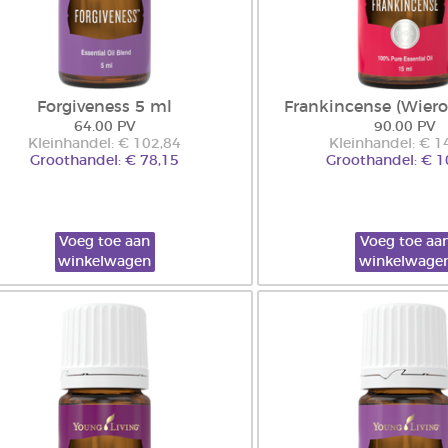
Forgiveness 5 ml
Frankincense (Wier
64.00 PV
90.00 PV
Kleinhandel: € 102,84
Kleinhandel: € 1
Groothandel: € 78,15
Groothandel: € 1
Voeg toe aan
Voeg toe aa
winkelwagen
winkelwage