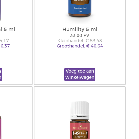
l 5 ml
Humility 5 ml
33.00 PV
74,17
Kleinhandel: € 53,48
56,37
Groothandel: € 40,64
n
Voeg toe aan
n
winkelwagen