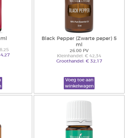
 ml
Black Pepper (Zwarte peper) 5
ml
58,25
26.00 PV
44,27
Kleinhandel: € 42,34
Groothandel: € 32,17
n
Voeg toe aan
n
winkelwagen