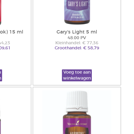
ook) 15 ml
Gary's Light 5 ml
48.00 PV
44,23
Kleinhandel: € 77,36
09,61
Groothandel: € 58,79
n
Voeg toe aan
n
winkelwagen