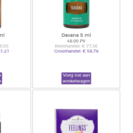
ml
Davana 5 ml
48.00 PV
80,55
Kleinhandel: € 77,36
61,21
Groothandel: € 58,79
n
Voeg toe aan
n
winkelwagen