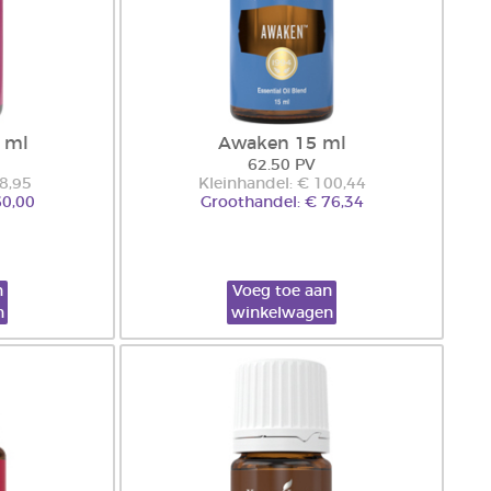
 ml
Awaken 15 ml
62.50 PV
78,95
Kleinhandel: € 100,44
60,00
Groothandel: € 76,34
n
Voeg toe aan
n
winkelwagen