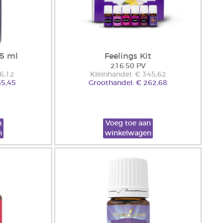
 5 ml
Feelings Kit
216.50 PV
86,12
Kleinhandel: € 345,62
65,45
Groothandel: € 262,68
n
Voeg toe aan
n
winkelwagen