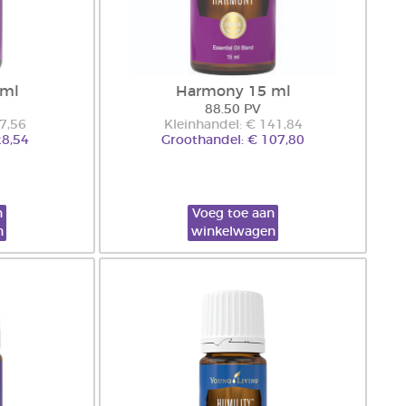
 ml
Harmony 15 ml
88.50 PV
37,56
Kleinhandel: € 141,84
28,54
Groothandel: € 107,80
n
Voeg toe aan
n
winkelwagen