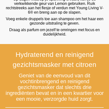
verkwikkende geur van Lemon gebruiken. Ruik
rechtstreeks aan het flesje of verdun met Young Living V-
6® en breng aan op de slapen.
Voeg enkele druppels toe aan shampoo om het haar een
gezonde uitstraling te geven.
Draag als parfum om jezelf te omringen met focus en
duidelijkheid.
Hydraterend en reinigend
gezichtsmasker met citroen
Geniet van de eenvoud van dit
vochtinbrengend en reinigend
gezichtsmasker dat slechts drie
ingrediënten bevat en in een kwartier voor
een mooie, verzorgde huid zorgt.