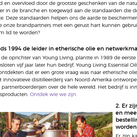
d en overvloed door de grootste geschenken van de natuur
der in de branche en toegewijd aan de standaarden die 
ofte. Deze standaarden helpen ons de aarde te bescherm
 onze brandpartners met een gerust hart kunnen gebruik
m lid te worden?
inds 1994 de leider in etherische olie en netwerkma
 de oprichter van Young Living, plantte in 1989 de eerst
oten vijf jaar later hun bedrijf, Young Living Essential O
 ontdekten dat er een grote vraag was naar etherische oli
t innovatieve disitilleerderij van Noord-Amerika ontwor
 partnerboerderijen over de hele wereld. Het bedrijf is in
ssproducten.
Ontdek wie we zijn.
2. Er z
en meer
bestell
worden
Er zijn k