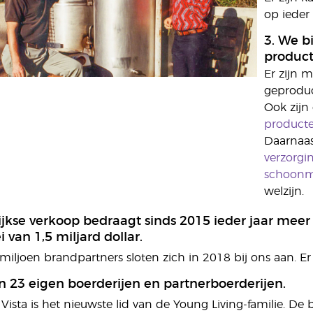
op ieder 
3. We 
product
Er zijn 
geprodu
Ook zijn 
product
Daarnaast
verzorgin
schoonm
welzijn.
ijkse verkoop bedraagt sinds 2015 ieder jaar meer 
 van 1,5 miljard dollar.
iljoen brandpartners sloten zich in 2018 bij ons aan. Er
 23 eigen boerderijen en partnerboerderijen.
a Vista is het nieuwste lid van de Young Living-familie. De