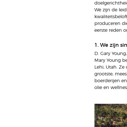
doelgerichthei
We zijn de lei
kwaliteitsbel
produceren die
eerste reden o
1. We zijn s
D. Gary Young,
Mary Young besl
Lehi, Utah. Ze
grootste, mees
boerderijen en
olie en wellne