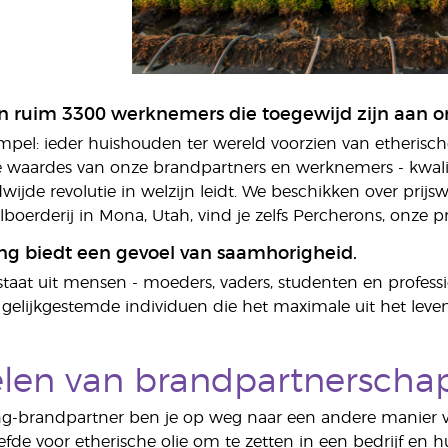
 ruim 3300 werknemers die toegewijd zijn aan onz
simpel: ieder huishouden ter wereld voorzien van etherische
 waardes van onze brandpartners en werknemers - kwalitei
wijde revolutie in welzijn leidt. We beschikken over pr
boerderij in Mona, Utah, vind je zelfs Percherons, onze 
ing biedt een gevoel van saamhorigheid.
staat uit mensen - moeders, vaders, studenten en professio
n gelijkgestemde individuen die het maximale uit het leven
len van brandpartnerschap
ng-brandpartner ben je op weg naar een andere manier va
liefde voor etherische olie om te zetten in een bedrijf en