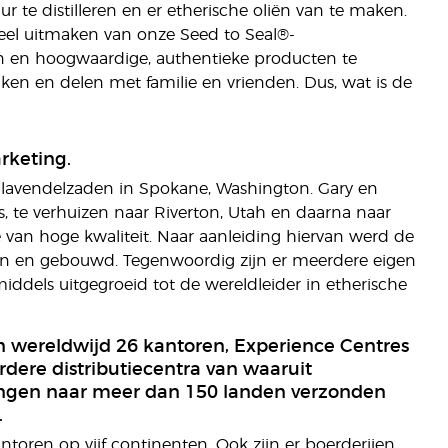
 te distilleren en er etherische oliën van te maken.
deel uitmaken van onze Seed to Seal®-
en en hoogwaardige, authentieke producten te
en en delen met familie en vrienden. Dus, wat is de
rketing.
e lavendelzaden in Spokane, Washington. Gary en
ils, te verhuizen naar Riverton, Utah en daarna naar
e van hoge kwaliteit. Naar aanleiding hiervan werd de
pen en gebouwd. Tegenwoordig zijn er meerdere eigen
middels uitgegroeid tot de wereldleider in etherische
ijn wereldwijd 26 kantoren, Experience Centres
dere distributiecentra van waaruit
ingen naar meer dan 150 landen verzonden
.
antoren op vijf continenten. Ook zijn er boerderijen