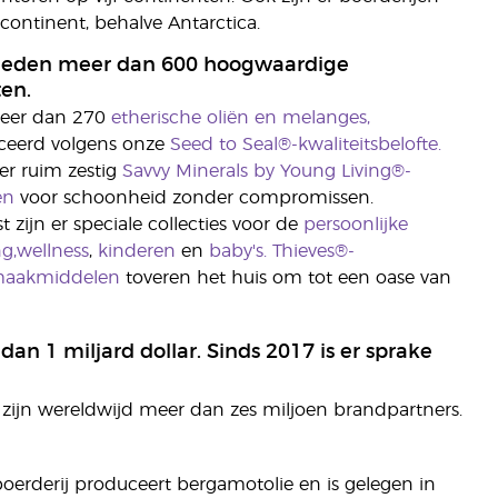
continent, behalve Antarctica.
bieden meer dan 600 hoogwaardige
en.
meer dan 270
etherische oliën en melanges,
ceerd volgens onze
Seed to Seal®-kwaliteitsbelofte.
er ruim zestig
Savvy Minerals by Young Living®-
en
voor schoonheid zonder compromissen.
 zijn er speciale collecties voor de
persoonlijke
g,
wellness
,
kinderen
en
baby's.
Thieves®-
aakmiddelen
toveren het huis om tot een oase van
dan 1 miljard dollar. Sinds 2017 is er sprake
 zijn wereldwijd meer dan zes miljoen brandpartners.
 boerderij produceert bergamotolie en is gelegen in