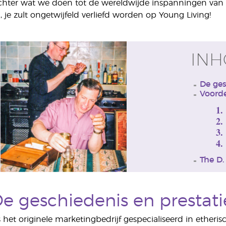
ter wat we doen tot de wereldwijde inspanningen van on
 je zult ongetwijfeld verliefd worden op Young Living!
IN
De ges
Voorde
1.
2.
3.
4.
The D.
e geschiedenis en prestati
 het originele marketingbedrijf gespecialiseerd in etheris