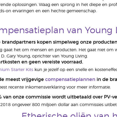
ende oplossingen. Waag een sprong in het diepe en prof
nds-on ervaringen en een hechte gemeenschap.
mpensatieplan van Young L
e brandpartners kopen simpelweg onze producten 
ng gaat het om mensen en producten. Het gaat niet om win
s D. Gary Young, oprichter van Young Living.
artkosten en geen vereiste voorraad.
ium Starter Kits
kun je jezelf op een snelle en kosteneff
de meest vrijgevige
compensatieplannen
in de br
est recente inkomensverklaring voor meer informatie.
% van onze commissie wordt uitbetaald over PV-v
2018 ongeveer 800 miljoen dollar aan commissies uitbeta
Etherische oliën van 