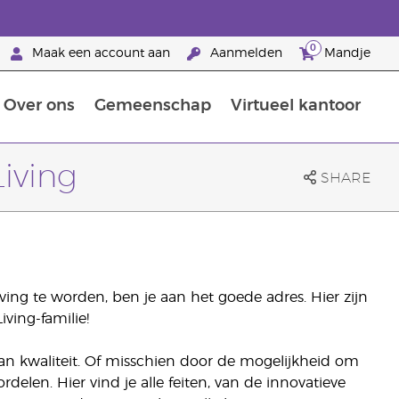
0
Maak een account aan
Aanmelden
Mandje
Over ons
Gemeenschap
Virtueel kantoor
zorging
Leer meer over voedingsstoffen
Voedingssupplementen van Young Living
Het gebruik van etherische oliën:
Brandpartnerschap bij Young Living
iving
SHARE
ng te worden, ben je aan het goede adres. Hier zijn
ving-familie!
an kwaliteit. Of misschien door de mogelijkheid om
delen. Hier vind je alle feiten, van de innovatieve