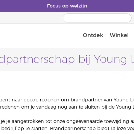
Focus op welzijn
Ontdek
Winkel
Laatste kans: 50% korting op huidver
dpartnerschap bij Young L
 bent naar goede redenen om brandpartner van Young Livi
redenen om je vandaag nog aan te sluiten bij de Young Li
 je je aangetrokken tot onze ongeëvenaarde toewijding a
edrijf op te starten. Brandpartnerschap biedt talloze voor