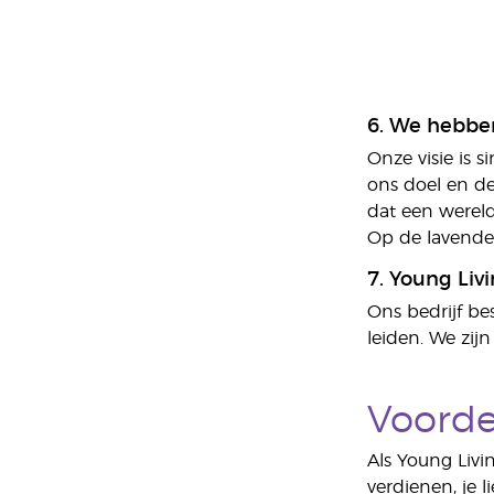
6. We hebben
Onze visie is 
ons doel en de
dat een wereld
Op de lavendel
7. Young Liv
Ons bedrijf be
leiden. We zij
Voorde
Als Young Livi
verdienen, je 