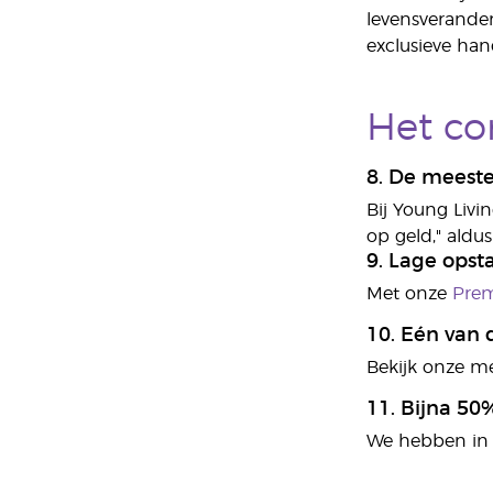
levensverander
exclusieve ha
Het co
8. De meest
Bij Young Livi
op geld," aldu
9. Lage opst
Met onze
Prem
10. Eén van 
Bekijk onze me
11. Bijna 50
We hebben in 