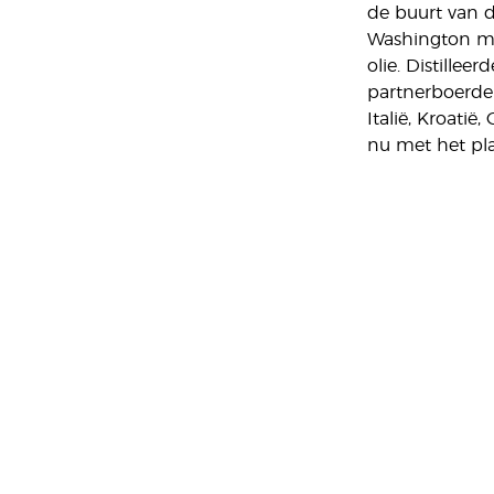
de buurt van de
Washington mak
olie. Distille
partnerboerderi
Italië, Kroati
nu met het pla