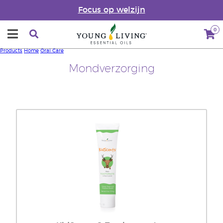
Focus op welzijn
0
Products
Home
Oral Care
Mondverzorging