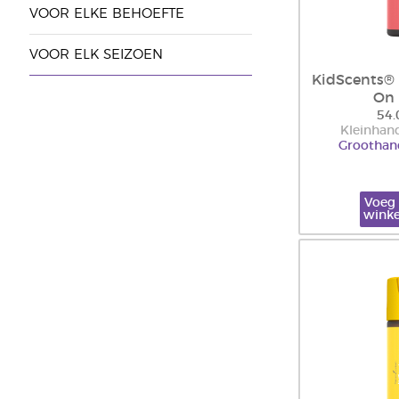
VOOR ELKE BEHOEFTE
VOOR ELK SEIZOEN
KidScents® 
On
54.
Kleinhand
Groothand
Voeg 
wink