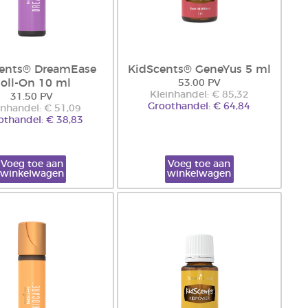
ents® DreamEase
KidScents® GeneYus 5 ml
oll-On 10 ml
53.00 PV
Kleinhandel: € 85,32
31.50 PV
Groothandel: € 64,84
inhandel: € 51,09
othandel: € 38,83
Voeg toe aan
Voeg toe aan
winkelwagen
winkelwagen