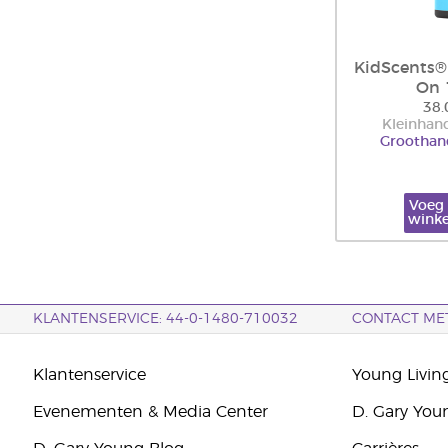
KidScents® 
On 
38.
Kleinhand
Groothand
Voeg 
wink
KLANTENSERVICE: 44-0-1480-710032
CONTACT ME
Klantenservice
Young Livin
Evenementen & Media Center
D. Gary You