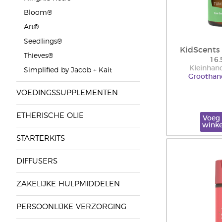
Bloom®
Art®
Seedlings®
KidScent
Thieves®
16.
Kleinhand
Simplified by Jacob + Kait
Groothand
VOEDINGSSUPPLEMENTEN
ETHERISCHE OLIE
Voeg 
wink
STARTERKITS
DIFFUSERS
ZAKELIJKE HULPMIDDELEN
PERSOONLIJKE VERZORGING