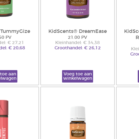
s TummyGize
KidScents® DreamEase
KidSc
R
50 PV
21.00 PV
el: € 27,21
Kleinhandel: € 34,38
el: € 20,68
Groothandel: € 26,12
Kle
Gro
toe aan
Voeg toe aan
elwagen
winkelwagen