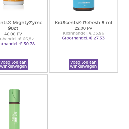
ents® MightyZyme
KidScents® Refresh 5 ml
90ct
22.00 PV
Kleinhandel: € 35,96
46.00 PV
Groothandel: € 27,33
inhandel: € 66,82
othandel: € 50,78
Voeg toe aan
Voeg toe aan
winkelwagen
winkelwagen