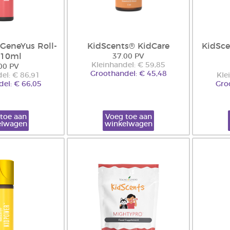
GeneYus Roll-
KidScents® KidCare
KidSce
 10ml
37.00 PV
Kleinhandel: € 59,85
00 PV
Groothandel: € 45,48
el: € 86,91
Kle
el: € 66,05
Gro
toe aan
Voeg toe aan
elwagen
winkelwagen