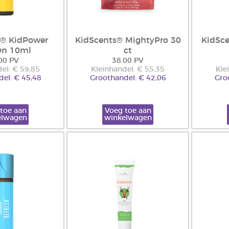
s® KidPower
KidScents® MightyPro 30
KidSc
On 10ml
ct
00 PV
38.00 PV
el: € 59,85
Kleinhandel: € 55,35
Kle
el: € 45,48
Groothandel: € 42,06
Gro
toe aan
Voeg toe aan
elwagen
winkelwagen