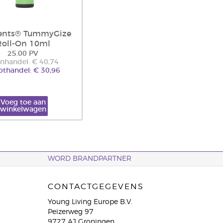
ents® TummyGize
Roll-On 10ml
25.00 PV
inhandel: € 40,74
othandel: € 30,96
Voeg toe aan
winkelwagen
WORD BRANDPARTNER
CONTACTGEGEVENS
Young Living Europe B.V.
Peizerweg 97
9727 AJ Groningen