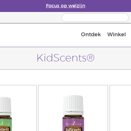
Focus op welzijn
Ontdek
Winkel
Laatste kans: 50% korting op huidver
KidScents®