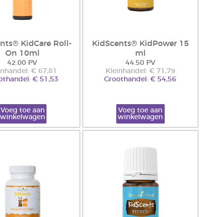
nts® KidCare Roll-
KidScents® KidPower 15
On 10ml
ml
42.00 PV
44.50 PV
inhandel: € 67,81
Kleinhandel: € 71,79
othandel: € 51,53
Groothandel: € 54,56
Voeg toe aan
Voeg toe aan
winkelwagen
winkelwagen