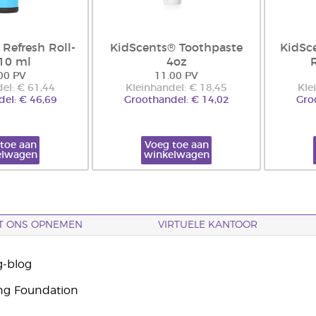
Refresh Roll-
KidScents® Toothpaste
KidSc
10 ml
4oz
00 PV
11.00 PV
el: € 61,44
Kleinhandel: € 18,45
Kle
el: € 46,69
Groothandel: € 14,02
Gro
toe aan
Voeg toe aan
elwagen
winkelwagen
T ONS OPNEMEN
VIRTUELE KANTOOR
g-blog
ng Foundation