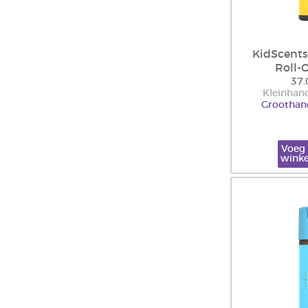
KidScent
Roll-
37.
Kleinhand
Groothand
Voeg 
wink