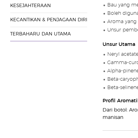
Bau yang m
KESEJAHTERAAN
Boleh digun
KECANTIKAN & PENJAGAAN DIRI
Aroma yang 
Unsur pembe
TERBAHARU DAN UTAMA
Unsur Utama
Neryl acetat
Gamma-cur
Alpha-pinen
Beta-caryoph
Beta-selinen
Profil Aromati
Dari botol: Ar
manisan