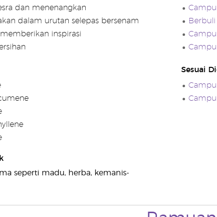
esra dan menenangkan
Campur
akan dalam urutan selepas bersenam
Berbuli
memberikan inspirasi
Campur
rsihan
Campur
Sesuai D
e
Campur
cumene
Campur
e
yllene
e
k
oma seperti madu, herba, kemanis-