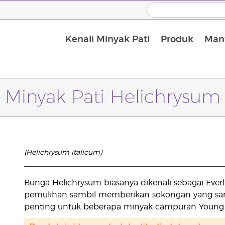
Kenali Minyak Pati
Produk
Manf
Minyak Urut dan Minyak Pembawa
Minyak Pati Helichrysum
(Helichrysum italicum)
Bunga Helichrysum biasanya dikenali sebagai Everl
pemulihan sambil memberikan sokongan yang sang
penting untuk beberapa minyak campuran Young L