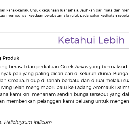
dari kanak-kanak. Untuk kegunaan luar sahaja. Jauhkan dari mata dan 
au mempunyai keadaan perubatan, sila rujuk pada pakar kesihatan seb
Ketahui Lebih 
g Produk
ang berasal dari perkataan Greek
helios
yang bermaksud 
ak pati yang paling dicari-cari di seluruh dunia. Bunga 
i dan Croatia, hidup di tanah berbatu dan dituai melalui s
Living telah mengimport batu ke Ladang Aromatik Dalmat
mana kami kini menanam sendiri bunga tersebut yang dah
an memberikan pelanggan kami peluang untuk mengenal
k:
Helichrysum italicum