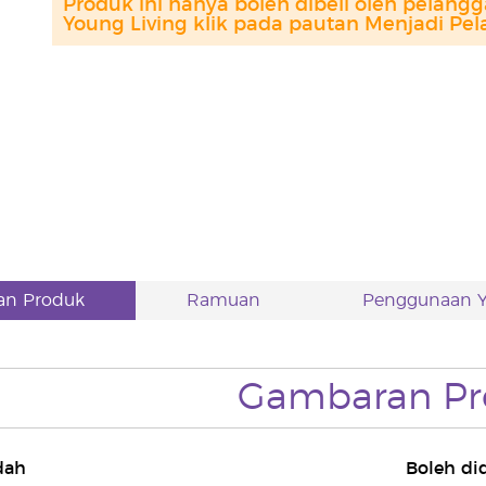
Produk ini hanya boleh dibeli oleh pelang
Young Living klik pada pautan Menjadi Pel
n Produk
Ramuan
Penggunaan Y
Gambaran Pr
edah
Boleh di