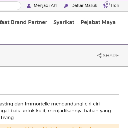
0
Menjadi Ahli
Daftar Masuk
Troli
aat Brand Partner
Syarikat
Pejabat Maya
Mandian, Penjagaan Tubuh dan Rambut
SHARE
asting dan Immortelle mengandungi ciri-ciri
at baik untuk kulit, menjadikannya bahan yang
iving.