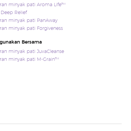
an minyak pati Aroma Life™
 Deep Relief
an minyak pati PanAway
an minyak pati Forgiveness
igunakan Bersama
an minyak pati JuvaCleanse
an minyak pati M-Grain™