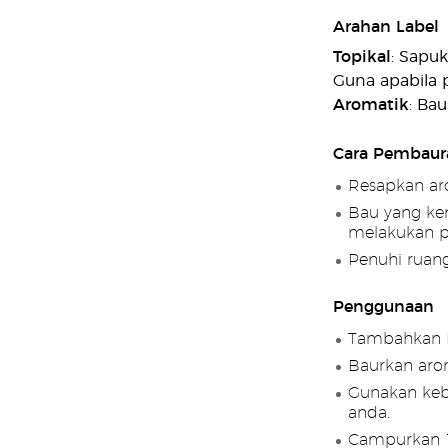
Arahan Label
Topikal
: Sapuk
Guna apabila p
Aromatik
: Bau
Cara Pembaur
Resapkan aro
Bau yang ke
melakukan pr
Penuhi ruang
Penggunaan
Tambahkan He
Baurkan arom
Gunakan keb
anda.
Campurkan 1