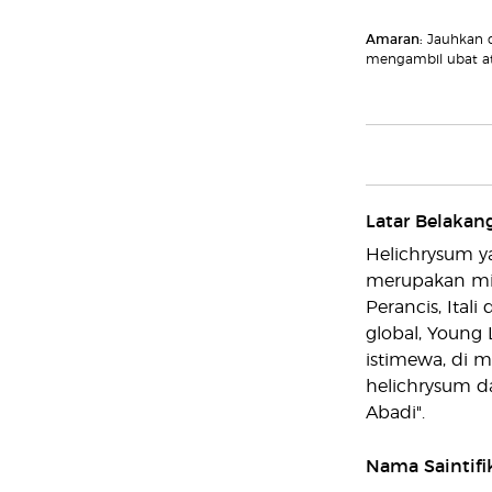
Amaran:
Jauhkan 
mengambil ubat at
Latar Belakan
Helichrysum y
merupakan miny
Perancis, Ital
global, Young 
istimewa, di 
helichrysum d
Abadi".
Nama Saintifi