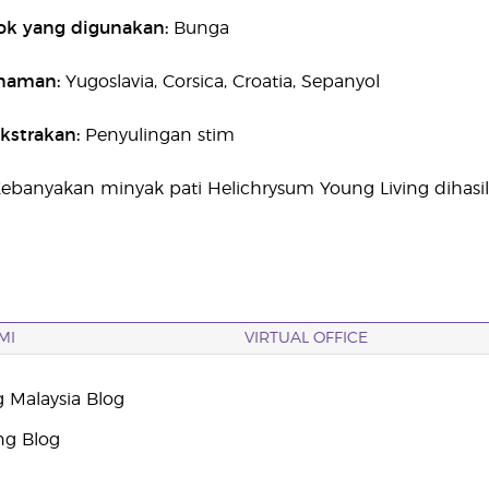
ok yang digunakan:
Bunga
anaman:
Yugoslavia, Corsica, Croatia, Sepanyol
kstrakan:
Penyulingan stim
Kebanyakan minyak pati Helichrysum Young Living dihasilk
MI
VIRTUAL OFFICE
g Malaysia Blog
ng Blog