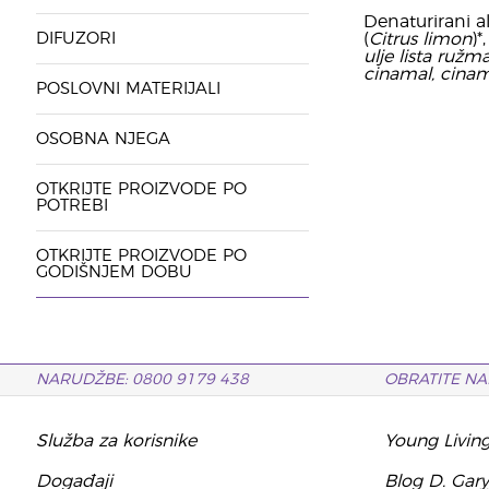
Denaturirani al
DIFUZORI
(
Citrus limon
)*
ulje lista ružma
cinamal, cinamil
POSLOVNI MATERIJALI
OSOBNA NJEGA
OTKRIJTE PROIZVODE PO
POTREBI
OTKRIJTE PROIZVODE PO
GODIŠNJEM DOBU
NARUDŽBE: 0800 9179 438
OBRATITE NA
Služba za korisnike
Young Livin
Događaji
Blog D. Gar