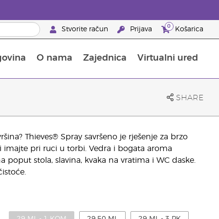
0
Stvorite račun
Prijava
Košarica
govina
O nama
Zajednica
Virtualni ured
pusta na proizvode za njegu kože
Saznajte sve o hranjivim tvarima
Vodič kroz Young Livingove dodatke prehrani
Kako upotrebljavati eterična ulja
25 prednosti za partnere brenda
SHARE
ršina? Thieves® Spray savršeno je rješenje za brzo
i imajte pri ruci u torbi. Vedra i bogata aroma
 poput stola, slavina, kvaka na vratima i WC daske.
istoće.