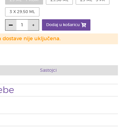
29 ML - 1 KOM
29,50 ML
29 ML - 3 PK
3 X 29,50 ML
Dodaj u košaricu
a dostave nije uključena.
Sastojci
ebe