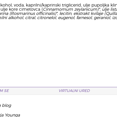
kohol, voda, kaprilni/kaprinski triglicerid, ulje pupoljka kli
, ulje kore cimetovca (
Cinnamomum zeylanicum
)*, ulje li
rina (
Rosmarinus officinalis
)*, lecitin, ekstrakt kvilaje (
Quill
ni alkohol, citral, citronelol, eugenol, farnesol, geraniol, iz
M SE
VIRTUALNI URED
g blog
yja Younga