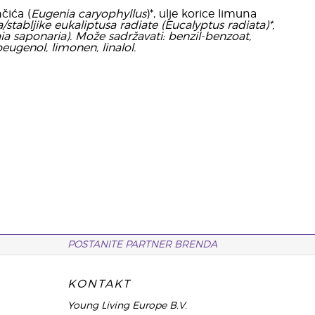
nčića (
Eugenia caryophyllus
)*, ulje korice limuna
sta/stabljike eukaliptusa radiate (
Eucalyptus radiata
)*,
aia saponaria
). Može sadržavati: benzil-benzoat,
oeugenol, limonen, linalol.
POSTANITE PARTNER BRENDA
KONTAKT
Young Living Europe B.V.