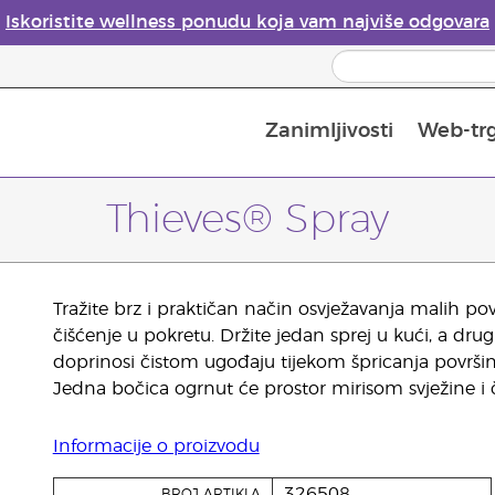
Iskoristite wellness ponudu koja vam najviše odgovara
Zanimljivosti
Web-tr
Mjere sigurnosti pri upotrebi eteričnih ulja
Vodič za difuzore eteričnih ulja
Postupak upisa u Young Living
Posljednja prilika: 50 % po
Thieves® Spray
Tražite brz i praktičan način osvježavanja malih pov
čišćenje u pokretu. Držite jedan sprej u kući, a drug
doprinosi čistom ugođaju tijekom špricanja površina
Jedna bočica ogrnut će prostor mirisom svježine i č
Informacije o proizvodu
326508
BROJ ARTIKLA